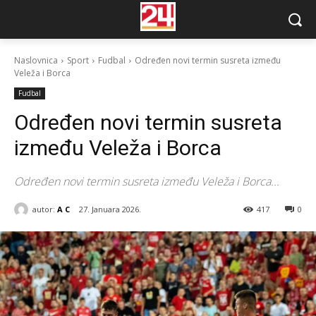
Naslovnica
Sport
Fudbal
Određen novi termin susreta između
Veleža i Borca
Fudbal
Određen novi termin susreta
između Veleža i Borca
Određen novi termin susreta između Veleža i Borca...
autor:
A C
27. Januara 2026.
417
0