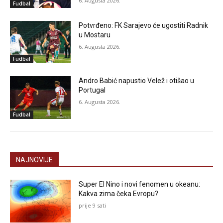
6. Augusta 2026.
Fudbal
Potvrđeno: FK Sarajevo će ugostiti Radnik
u Mostaru
6. Augusta 2026.
Fudbal
Andro Babić napustio Velež i otišao u
Portugal
6. Augusta 2026.
Fudbal
NAJNOVIJE
Super El Nino i novi fenomen u okeanu:
Kakva zima čeka Evropu?
prije 9 sati