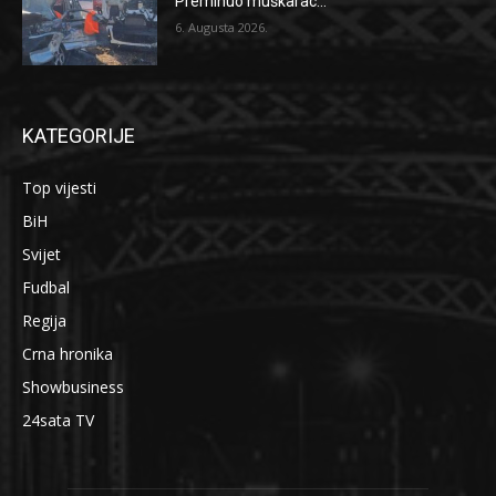
Preminuo muškarac...
6. Augusta 2026.
KATEGORIJE
Top vijesti
BiH
Svijet
Fudbal
Regija
Crna hronika
Showbusiness
24sata TV