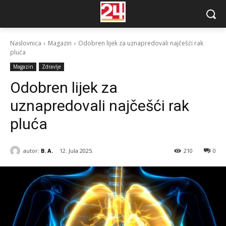
Naslovnica
Magazin
Odobren lijek za uznapredovali najčešći rak
pluća
Magazin
Zdravlje
Odobren lijek za
uznapredovali najčešći rak
pluća
autor:
B. A.
12. Jula 2025.
210
0