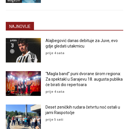
Magazin
NAJNOVIJE
Alajbegović danas debituje za Juve, evo
gdje gledati utakmicu
prije 4 sata
“Magla band” puni dvorane širom regiona:
Za spektakl u Sarajevu 18. augusta publika
će birati dio repertoara
prije 4 sata
Deset zeničkih rudara četvrtu noć ostali u
jami Raspotočje
prije 5 sati