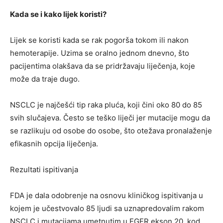
Kada se i kako lijek koristi?
Lijek se koristi kada se rak pogorša tokom ili nakon
hemoterapije. Uzima se oralno jednom dnevno, što
pacijentima olakšava da se pridržavaju liječenja, koje
može da traje dugo.
NSCLC je najčešći tip raka pluća, koji čini oko 80 do 85
svih slučajeva. Često se teško liječi jer mutacije mogu da
se razlikuju od osobe do osobe, što otežava pronalaženje
efikasnih opcija liječenja.
Rezultati ispitivanja
FDA je dala odobrenje na osnovu kliničkog ispitivanja u
kojem je učestvovalo 85 ljudi sa uznapredovalim rakom
NSCLC i mutacijama umetnutim u EGFR ekson 20, kod