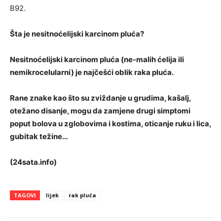
B92.
Šta je nesitnoćelijski karcinom pluća?
Nesitnoćelijski karcinom pluća (ne-malih ćelija ili
nemikrocelularni) je najčešći oblik raka pluća.
Rane znake kao što su zviždanje u grudima, kašalj,
otežano disanje, mogu da zamjene drugi simptomi
poput bolova u zglobovima i kostima, oticanje ruku i lica,
gubitak težine…
(24sata.info)
TAGOVI
lijek
rak pluća