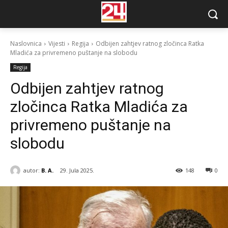
Naslovnica
Vijesti
Regija
Odbijen zahtjev ratnog zločinca Ratka
Mladića za privremeno puštanje na slobodu
Regija
Odbijen zahtjev ratnog
zločinca Ratka Mladića za
privremeno puštanje na
slobodu
autor:
B. A.
29. Jula 2025.
148
0