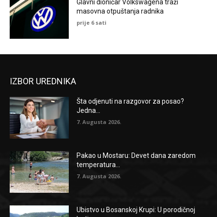
Glavni dioničar Volkswagena traži
masovna otpuštanja radnika
prije 6 sati
IZBOR UREDNIKA
Šta odjenuti na razgovor za posao?
Jedna...
7. Augusta 2026.
Pakao u Mostaru: Devet dana zaredom
temperatura...
7. Augusta 2026.
Ubistvo u Bosanskoj Krupi: U porodičnoj