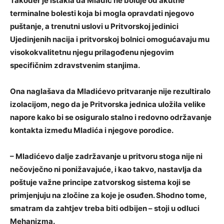
Također je istakla da Mladić ne boluje od akutne
terminalne bolesti koja bi mogla opravdati njegovo
puštanje, a trenutni uslovi u Pritvorskoj jedinici
Ujedinjenih nacija i pritvorskoj bolnici omogućavaju mu
visokokvalitetnu njegu prilagođenu njegovim
specifičnim zdravstvenim stanjima.
Ona naglašava da Mladićevo pritvaranje nije rezultiralo
izolacijom, nego da je Pritvorska jednica uložila velike
napore kako bi se osiguralo stalno i redovno održavanje
kontakta između Mladića i njegove porodice.
– Mladićevo dalje zadržavanje u pritvoru stoga nije ni
nečovječno ni ponižavajuće, i kao takvo, nastavlja da
poštuje važne principe zatvorskog sistema koji se
primjenjuju na zločine za koje je osuđen. Shodno tome,
smatram da zahtjev treba biti odbijen – stoji u odluci
Mehanizma.