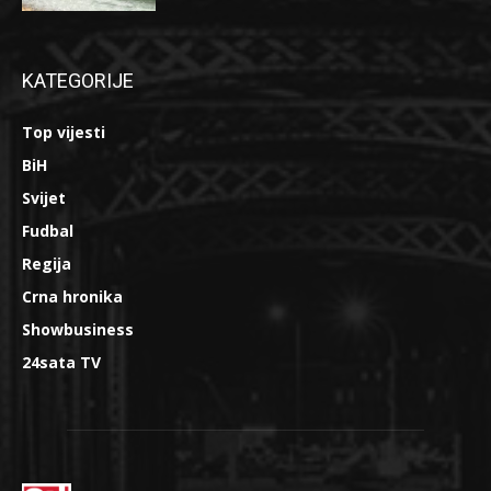
KATEGORIJE
Top vijesti
BiH
Svijet
Fudbal
Regija
Crna hronika
Showbusiness
24sata TV