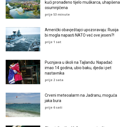
kući pronađeno tijelo muškarca, uhapšena
osumnjičena
prije 53 minute
Američki obavještajci upozoravaju: Rusija
bi mogla napasti NATO već ove jeseni?!
prije 1 sat
Pucnjava u školi na Tajlandu: Napadač
imao 14 godina, ubio baku, djeda i pet
nastavnika
prije 2 sata
Crveni meteoalarm na Jadranu, moguća
jaka bura
prije 6 sati