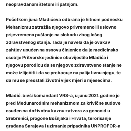
neopravdanom štetom ili patnjom.
Početkom juna Mladićeva odbrana je hitnom podnesku
Mehanizmu zatražila njegovo privremeno ili uslovno
prijevremeno puštanje na slobodu zbog lošeg
zdravstvenog stanja. Tada je navela da je ovakav
zahtjev upućen na osnovu činjenice da je medicinsko
osoblje Pritvorske jedinice obavijestilo Mladića i
njegovu porodicu da se njegovo zdravstveno stanje ne
može izliječiti i da se prebacuje na palijativnu njegu, te
da mu se preostali životni vijek mjeri u mjesecima.
Mladić, bivši komandant VRS-a, u junu 2021. godine je
pred Međunarodnim mehanizmom za krivične sudove
osuđen na doživotnu kaznu zatvora za genocid u
Srebrenici, progone Bošnjaka i Hrvata, terorisanje
građana Sarajeva i uzimanje pripadnika UNPROFOR-a