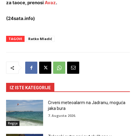
za taoce, prenosi
Avaz
.
(24sata.info)
TAGOVI
Ratko Mladić
IZ ISTE KATEGORIJE
Crveni meteoalarm na Jadranu, moguća
jaka bura
7. Augusta 2026.
Regija