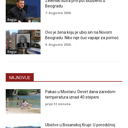
Zelenski sutra prvi put službeno u
Beogradu
7. Augusta 2026.
Regija
Ovo je žena koju je ubio sin na Novom
Beogradu: Niko nije čuo vapaje za pomoć
6. Augusta 2026.
Regija
NAJNOVIJE
Pakao u Mostaru: Devet dana zaredom
temperatura iznad 40 stepeni
prije 51 minuta
Ubistvo u Bosanskoj Krupi: U porodičnoj