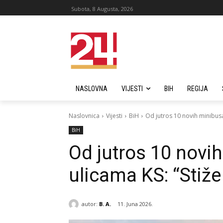
Subota, 8 Augusta, 2026
NASLOVNA
VIJESTI
BIH
REGIJA
Naslovnica
Vijesti
BiH
Od jutros 10 novih minibusa
BiH
Od jutros 10 novi
ulicama KS: “Stiže 
autor:
B. A.
11. Juna 2026.