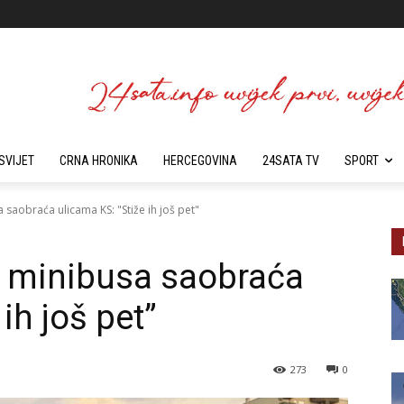
SVIJET
CRNA HRONIKA
HERCEGOVINA
24SATA TV
SPORT
 saobraća ulicama KS: "Stiže ih još pet"
h minibusa saobraća
ih još pet”
273
0