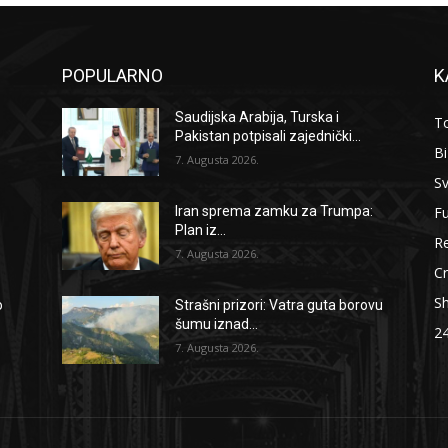
POPULARNO
K
Saudijska Arabija, Turska i
To
Pakistan potpisali zajednički...
B
7. Augusta 2026.
Sv
F
Iran sprema zamku za Trumpa:
Plan iz...
Re
7. Augusta 2026.
Cr
S
o
Strašni prizori: Vatra guta borovu
šumu iznad...
2
7. Augusta 2026.