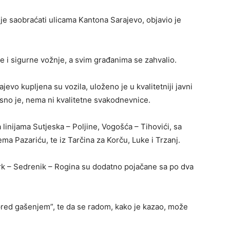
 je saobraćati ulicama Kantona Sarajevo, objavio je
 i sigurne vožnje, a svim građanima se zahvalio.
evo kupljena su vozila, uloženo je u kvalitetniji javni
asno je, nema ni kvalitetne svakodnevnice.
linijama Sutjeska – Poljine, Vogošća – Tihovići, sa
ma Pazariću, te iz Tarčina za Korču, Luke i Trzanj.
Park – Sedrenik – Rogina su dodatno pojačane sa po dva
 pred gašenjem”, te da se radom, kako je kazao, može