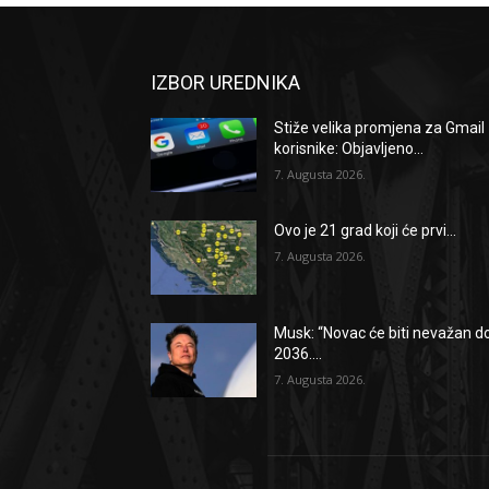
IZBOR UREDNIKA
Stiže velika promjena za Gmail
korisnike: Objavljeno...
7. Augusta 2026.
Ovo je 21 grad koji će prvi...
7. Augusta 2026.
Musk: “Novac će biti nevažan d
2036....
7. Augusta 2026.