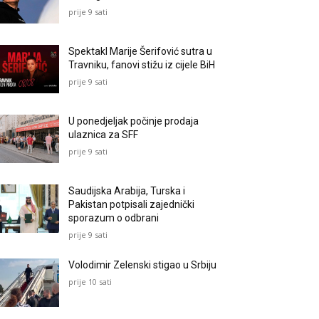
prije 9 sati
Spektakl Marije Šerifović sutra u
Travniku, fanovi stižu iz cijele BiH
prije 9 sati
U ponedjeljak počinje prodaja
ulaznica za SFF
prije 9 sati
Saudijska Arabija, Turska i
Pakistan potpisali zajednički
sporazum o odbrani
prije 9 sati
Volodimir Zelenski stigao u Srbiju
prije 10 sati