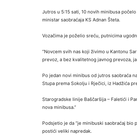
Jutros u 5:15 sati, 10 novih minibusa počelo
ministar saobraćaja KS Adnan Šteta.
Vozačima je poželio sreću, putnicima ugodne
“Novcem svih nas koji živimo u Kantonu Saraj
prevoz, a bez kvalitetnog javnog prevoza, j
Po jedan novi minibus od jutros saobraća na 
Stupa prema Sokolju i Rječici, iz Hadžića pre
Starogradske linije Baščaršija – Faletići i 
nova minibusa.”
Podsjetio je da “je minibuski saobraćaj bio
postići veliki napredak.