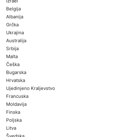
Izrael
Belgija
Albanija
Grčka
Ukrajina
Australija
Srbija
Malta
Češka
Bugarska
Hrvatska
Ujedinjeno Kraljevstvo
Francuska
Moldavija
Finska
Poljska
Litva
Švedska