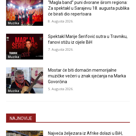
“Magla band” puni dvorane širom regiona:
Za spektakl u Sarajevu 18. augusta publika
će birati dio repertoara
8. Augusta 2026.
Muzika
Spektakl Marije Šerifović sutra u Travniku,
fanovi stižu iz cijele BiH
7. Augusta 2026.
Muzika
Mostar će biti domaćin memorijalne
muzičke večeri u znak sjećanja na Marka
Govorčina
5. Augusta 2026.
Muzika
NAJNOVIJE
Najveća željezara iz Afrike dolazi u BiH,