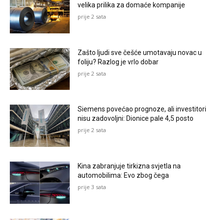
velika prilika za domaće kompanije
prije 2 sata
Zašto ljudi sve češće umotavaju novac u
foliju? Razlog je vrlo dobar
prije 2 sata
Siemens povećao prognoze, ali investitori
nisu zadovoljni: Dionice pale 4,5 posto
prije 2 sata
Kina zabranjuje tirkizna svjetla na
automobilima: Evo zbog čega
prije 3 sata