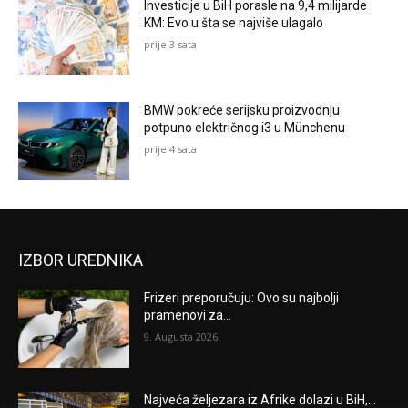
Investicije u BiH porasle na 9,4 milijarde
KM: Evo u šta se najviše ulagalo
prije 3 sata
BMW pokreće serijsku proizvodnju
potpuno električnog i3 u Münchenu
prije 4 sata
IZBOR UREDNIKA
Frizeri preporučuju: Ovo su najbolji
pramenovi za...
9. Augusta 2026.
Najveća željezara iz Afrike dolazi u BiH,...