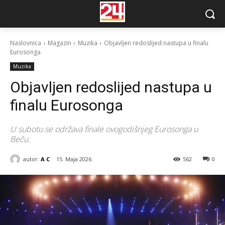
Naslovnica
Magazin
Muzika
Objavljen redoslijed nastupa u finalu
Eurosonga
Muzika
Objavljen redoslijed nastupa u
finalu Eurosonga
U subotu se održava finale ovogodišnjeg Eurosonga u
Beču.
autor:
A C
15. Maja 2026.
562
0