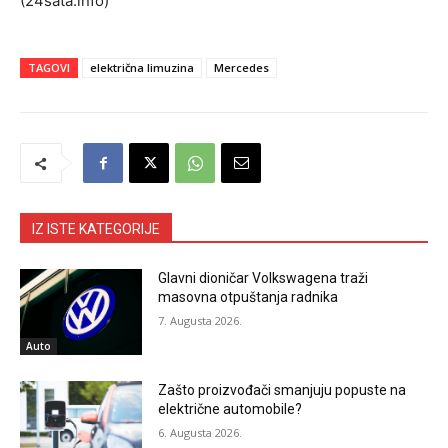
(24sata.info)
TAGOVI
električna limuzina
Mercedes
IZ ISTE KATEGORIJE
Glavni dioničar Volkswagena traži
masovna otpuštanja radnika
7. Augusta 2026.
Auto
Zašto proizvođači smanjuju popuste na
električne automobile?
6. Augusta 2026.