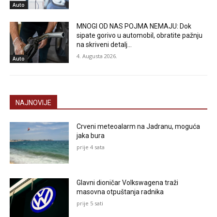
Auto
MNOGI OD NAS POJMA NEMAJU: Dok
sipate gorivo u automobil, obratite pažnju
na skriveni detalj…
4. Augusta 2026.
Auto
NAJNOVIJE
Crveni meteoalarm na Jadranu, moguća
jaka bura
prije 4 sata
Glavni dioničar Volkswagena traži
masovna otpuštanja radnika
prije 5 sati