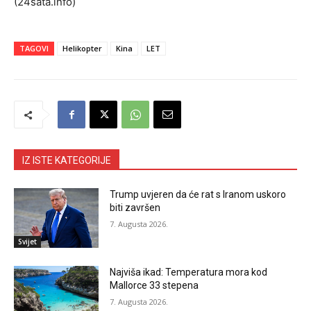
(24sata.info)
TAGOVI
Helikopter
Kina
LET
IZ ISTE KATEGORIJE
Trump uvjeren da će rat s Iranom uskoro
biti završen
7. Augusta 2026.
Svijet
Najviša ikad: Temperatura mora kod
Mallorce 33 stepena
7. Augusta 2026.