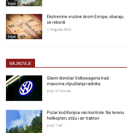
Svijet
Ekstremne vrućine širom Evrope, obaraju
se rekordi
7. Augusta 2026.
Svijet
NAJNOVIJE
Glavni dioničar Volkswagena traži
masovna otpuštanja radnika
prije 57 minuta
Požar kod Konjica van kontrole: Na terenu
helikopteri, stižu i air traktori
prije 1 sat