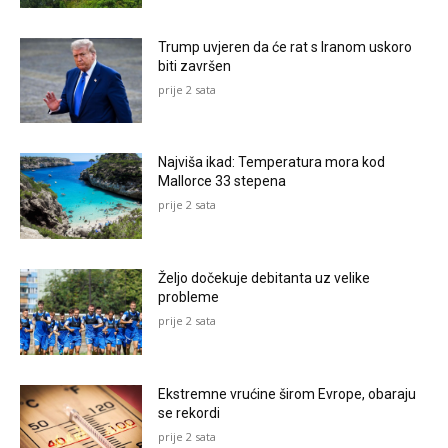
Trump uvjeren da će rat s Iranom uskoro
biti završen
prije 2 sata
Najviša ikad: Temperatura mora kod
Mallorce 33 stepena
prije 2 sata
Željo dočekuje debitanta uz velike
probleme
prije 2 sata
Ekstremne vrućine širom Evrope, obaraju
se rekordi
prije 2 sata