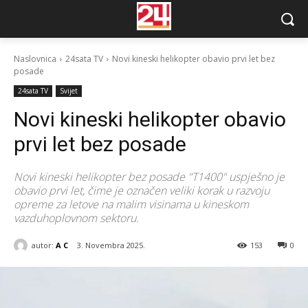
Naslovnica
24sata TV
Novi kineski helikopter obavio prvi let bez
posade
24sata TV
Svijet
Novi kineski helikopter obavio
prvi let bez posade
Novi kineski helikopter bez posade "T1400" uspješno je
obavio prvi let, čime je označen veliki korak u razvoju
opreme za letove na malim visinama u kineskom
vazduhoplovnom sektoru.
autor:
A C
3. Novembra 2025.
153
0