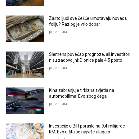
Zašto ljudi sve češće umotavaju novac u
foliju? Razlog je vrlo dobar
prije 4 sata
Siemens povećao prognoze, ali investitori
nisu zadovoljni: Dionice pale 4,5 posto
prije 4 sata
Kina zabranjuje tirkizna svjetla na
automobilima: Evo zbog čega
prije 4 sata
Investicije u BiH porasle na 9,4 milijarde
KM: Evo u šta se najviše ulagalo