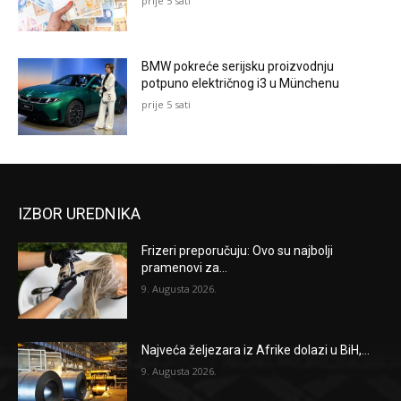
prije 5 sati
BMW pokreće serijsku proizvodnju
potpuno električnog i3 u Münchenu
prije 5 sati
IZBOR UREDNIKA
Frizeri preporučuju: Ovo su najbolji
pramenovi za...
9. Augusta 2026.
Najveća željezara iz Afrike dolazi u BiH,...
9. Augusta 2026.