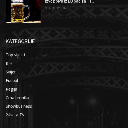
Izvoz piva iz EU pao za 11...
9. Augusta 2026.
KATEGORIJE
Top vijesti
BiH
Svijet
Fudbal
Regija
Crna hronika
Showbusiness
24sata TV