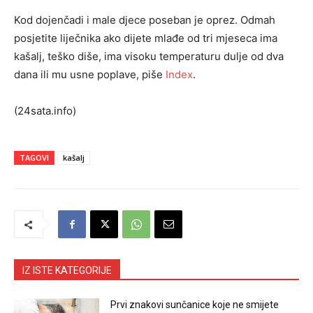
Kod dojenčadi i male djece poseban je oprez. Odmah
posjetite liječnika ako dijete mlađe od tri mjeseca ima
kašalj, teško diše, ima visoku temperaturu dulje od dva
dana ili mu usne poplave, piše
Index
.
(24sata.info)
TAGOVI
kašalj
IZ ISTE KATEGORIJE
Prvi znakovi sunčanice koje ne smijete