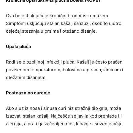
Kronična opstruktivna plućna bolest (KOPB)
Ova bolest uključuje kronični bronhitis i emfizem.
Simptomi uključuju stalan kašalj sa sluzi, osobito ujutro,
osjećaj stezanja u prsima i otežano disanje.
Upala pluća
Radi se o ozbiljnoj infekciji pluća. Kašalj je često praćen
povišenom temperaturom, bolovima u prsima, zimicom i
otežanim disanjem.
Postnazalno curenje
Ako sluz iz nosa i sinusa curi niz stražnji dio grla, može
izazvati stalan kašalj. Najčešće se javlja kod prehlade ili
alergije, a prati ga začepljen nos, kihanje i suzenje očiju.