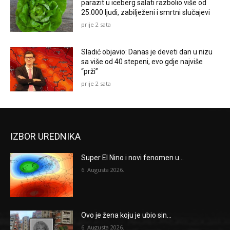
parazit u iceberg salati razbolio više od
25.000 ljudi, zabilježeni i smrtni slučajevi
prije 2 sata
Sladić objavio: Danas je deveti dan u nizu
sa više od 40 stepeni, evo gdje najviše
“prži”
prije 2 sata
IZBOR UREDNIKA
Super El Nino i novi fenomen u...
6. Augusta 2026.
Ovo je žena koju je ubio sin...
6. Augusta 2026.