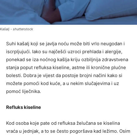
Kašalj - shutterstock
Suhi kašalj koji se javlja noću može biti vrlo neugodan i
iscrpljujući. Iako su najčešći uzroci prehlada i alergije,
ponekad se iza noćnog kašlja kriju ozbiljnija zdravstvena
stanja poput refluksa kiseline, astme ili kronične plućne
bolesti. Dobra je vijest da postoje brojni načini kako si
možete pomoći kod kuće, a u nekim slučajevima i uz
pomoć liječnika.
Refluks kiseline
Kod osoba koje pate od refluksa želučana se kiselina
vraća u jednjak, a to se često pogoršava kad ležimo. Osim