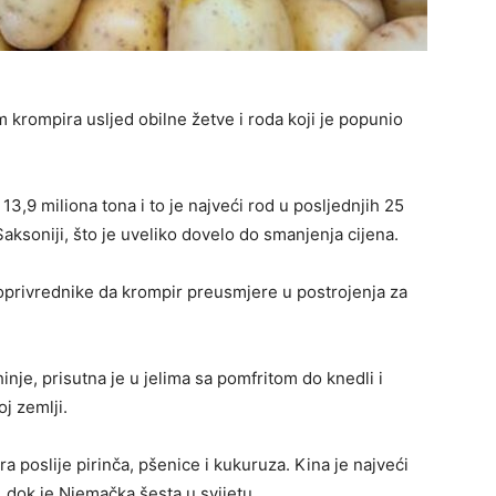
m krompira usljed obilne žetve i roda koji je popunio
3,9 miliona tona i to je najveći rod u posljednjih 25
aksoniji, što je uveliko dovelo do smanjenja cijena.
privrednike da krompir preusmjere u postrojenja za
je, prisutna je u jelima sa pomfritom do knedli i
j zemlji.
ra poslije pirinča, pšenice i kukuruza. Kina je najveći
a, dok je Njemačka šesta u svijetu.