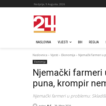
Nedjelja, 9 Augusta, 2026
NASLOVNA
VIJESTI
BIH
REGIJA
Naslovnica
Vijesti
Ekonomija
Njemački farmeri u 
Ekonomija
Njemački farmeri 
puna, krompir nem
Njemački farmeri u problemu: Skladišt
autor:
A C
29. Maja 2026.