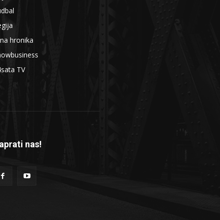
udbal
gija
na hronika
howbusiness
4sata TV
aprati nas!