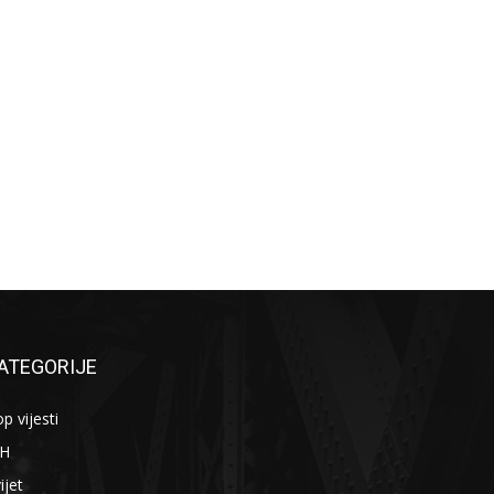
ATEGORIJE
p vijesti
iH
ijet