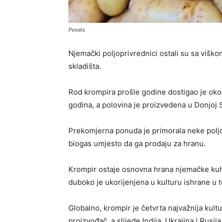
Pexels
Njemački poljoprivrednici ostali su sa viško
skladišta.
Rod krompira prošle godine dostigao je oko 1
godina, a polovina je proizvedena u Donjoj S
Prekomjerna ponuda je primorala neke poljo
biogas umjesto da ga prodaju za hranu.
Krompir ostaje osnovna hrana njemačke kuhin
duboko je ukorijenjena u kulturu ishrane u to
Globalno, krompir je četvrta najvažnija kultu
proizvođač, a slijede Indija, Ukrajina i Rusij