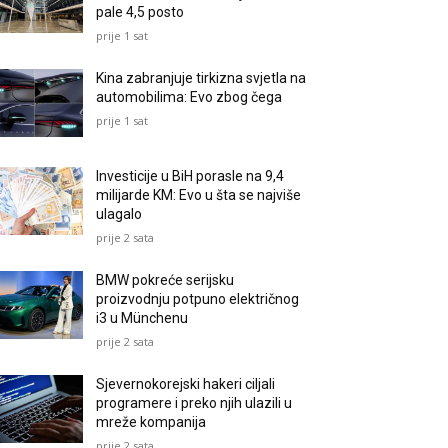
pale 4,5 posto
prije 1 sat
Kina zabranjuje tirkizna svjetla na
automobilima: Evo zbog čega
prije 1 sat
Investicije u BiH porasle na 9,4
milijarde KM: Evo u šta se najviše
ulagalo
prije 2 sata
BMW pokreće serijsku
proizvodnju potpuno električnog
i3 u Münchenu
prije 2 sata
Sjevernokorejski hakeri ciljali
programere i preko njih ulazili u
mreže kompanija
prije 2 sata