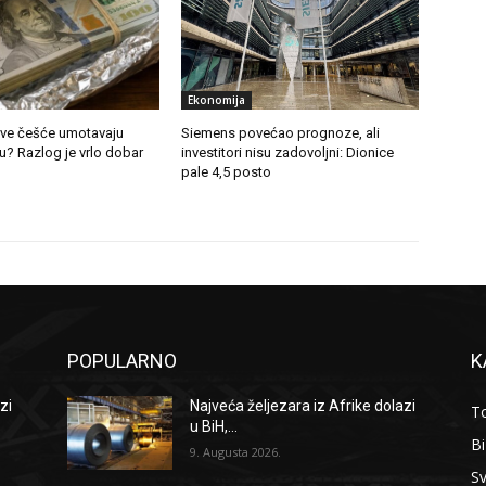
Ekonomija
 sve češće umotavaju
Siemens povećao prognoze, ali
ju? Razlog je vrlo dobar
investitori nisu zadovoljni: Dionice
pale 4,5 posto
POPULARNO
K
zi
Najveća željezara iz Afrike dolazi
To
u BiH,...
B
9. Augusta 2026.
Sv