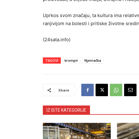
Uprkos svom značaju, ta kultura ima relativn
ranjivijom na bolesti i pritiske životne sredi
(24sata.info)
TAGOVI
krompir
Njemačka
Share
IZ ISTE KATEGORIJE