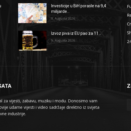
F
u
Investicije u BiH porasle na 9,4
milijarde...
Re
9. Augusta 2026.
Cr
S
i
Izvoz piva iz EU pao za 11...
9. Augusta 2026.
2
SATA
Z
al za vijesti, zabavu, muziku i modu. Donosimo vam
vije udarne vijesti i video sadržaje direktno iz svijeta
vne industrije.