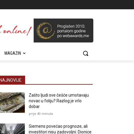
MAGAZIN
NAJNOVIJE
Zašto ljudi sve češće umotavaju
novac u foliju? Razlog je vrlo
dobar
prije 40 minuta
Siemens povećao prognoze, ali
investitori nisu zadovoljni: Dionice