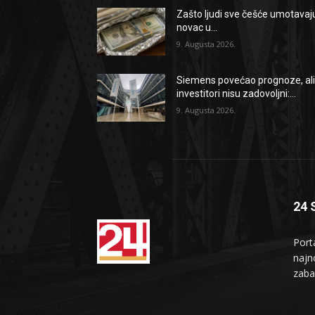
Zašto ljudi sve češće umotavaj
novac u...
9. Augusta 2026.
Siemens povećao prognoze, al
investitori nisu zadovoljni:...
9. Augusta 2026.
24 
Port
najno
zaba