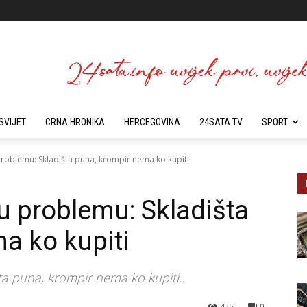
SVIJET
CRNA HRONIKA
HERCEGOVINA
24SATA TV
SPORT
problemu: Skladišta puna, krompir nema ko kupiti
u problemu: Skladišta
a ko kupiti
a puna, krompir nema ko kupiti...
435
0