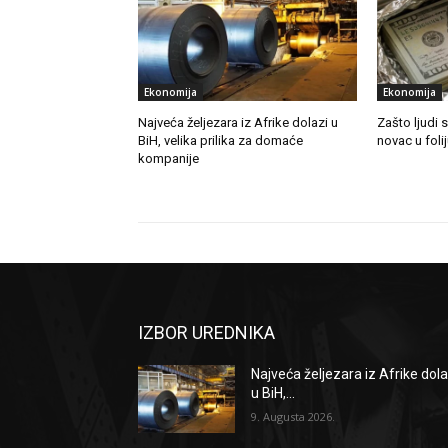
Ekonomija
Ekonomija
Najveća željezara iz Afrike dolazi u
Zašto ljudi
BiH, velika prilika za domaće
novac u foli
kompanije
IZBOR UREDNIKA
Najveća željezara iz Afrike dola
u BiH,...
9. Augusta 2026.