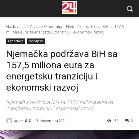
Naslovnica
Vijesti
Ekonomija
Njemačka podržava BiH sa 157,5
miliona eura za energetsku tranziciju i ekonomski razvoj
Ekonomija
Top vijesti
Njemačka podržava BiH sa
157,5 miliona eura za
energetsku tranziciju i
ekonomski razvoj
Njemačka podržava BiH sa 157,5 miliona eura za
energetsku tranziciju i ekonomski razvoj...
autor:
A C
13. Novembra 2024.
139
0