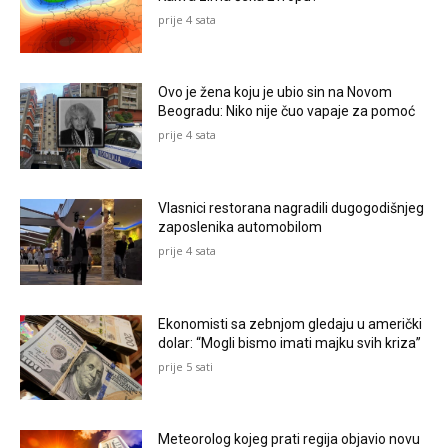
prije 4 sata
Ovo je žena koju je ubio sin na Novom
Beogradu: Niko nije čuo vapaje za pomoć
prije 4 sata
Vlasnici restorana nagradili dugogodišnjeg
zaposlenika automobilom
prije 4 sata
Ekonomisti sa zebnjom gledaju u američki
dolar: “Mogli bismo imati majku svih kriza”
prije 5 sati
Meteorolog kojeg prati regija objavio novu