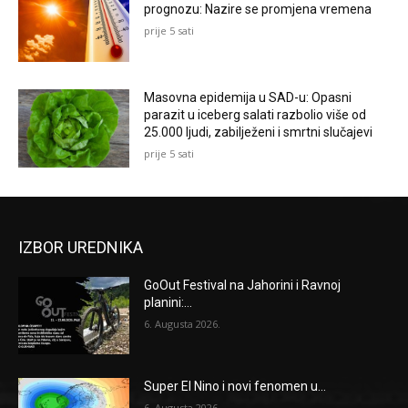
prognozu: Nazire se promjena vremena
prije 5 sati
Masovna epidemija u SAD-u: Opasni
parazit u iceberg salati razbolio više od
25.000 ljudi, zabilježeni i smrtni slučajevi
prije 5 sati
IZBOR UREDNIKA
GoOut Festival na Jahorini i Ravnoj
planini:...
6. Augusta 2026.
Super El Nino i novi fenomen u...
6. Augusta 2026.