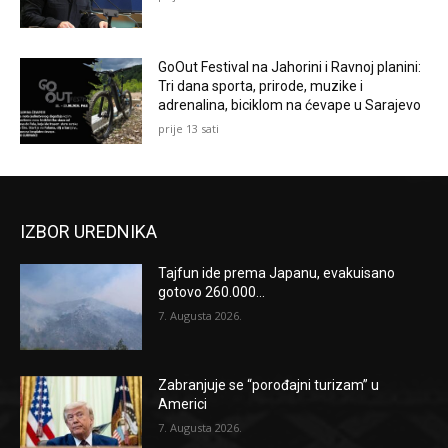
GoOut Festival na Jahorini i Ravnoj planini:
Tri dana sporta, prirode, muzike i
adrenalina, biciklom na ćevape u Sarajevo
prije 13 sati
IZBOR UREDNIKA
Tajfun ide prema Japanu, evakuisano
gotovo 260.000...
7. Augusta 2026.
Zabranjuje se “porođajni turizam” u
Americi
7. Augusta 2026.