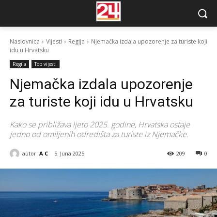
Naslovnica
Vijesti
Regija
Njemačka izdala upozorenje za turiste koji
idu u Hrvatsku
Regija
Top vijesti
Njemačka izdala upozorenje
za turiste koji idu u Hrvatsku
Kako se približava ljeto 2025. godine, Hrvatska ostaje
jedno od omiljenih odredišta za turiste iz Njemačke.
autor:
A C
5. Juna 2025.
209
0