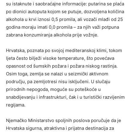
su istaknute i saobraćajne informacije: putarina se plaća
po dionici autoputa kojom se putuje, dozvoljena količina
alkohola u krvi iznosi 0,5 promila, ali vozači mlađi od 25
godina moraju imati 0,0 promila – za njih važi potpuna
zabrana konzumiranja alkohola prije vožnje.
Hrvatska, poznata po svojoj mediteranskoj klimi, tokom
ljeta često bilježi visoke temperature, što povećava
opasnost od šumskih požara i požara niskog rastinja.
Osim toga, zemlja se nalazi u seizmički aktivnom
području, pa zemljotresi nisu isključeni. U slučaju
prirodnih nepogoda, moguće su poteškoće u
snabdijevanju i infrastrukturi, čak i u turistički razvijenim
regijama.
Njemačko Ministarstvo spoljnih poslova poručuje da je
Hrvatska sigurna, atraktivna i prijatna destinacija za