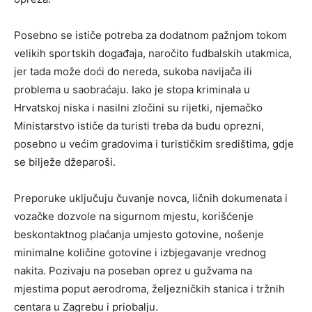
Posebno se ističe potreba za dodatnom pažnjom tokom
velikih sportskih događaja, naročito fudbalskih utakmica,
jer tada može doći do nereda, sukoba navijača ili
problema u saobraćaju. Iako je stopa kriminala u
Hrvatskoj niska i nasilni zločini su rijetki, njemačko
Ministarstvo ističe da turisti treba da budu oprezni,
posebno u većim gradovima i turističkim središtima, gdje
se bilježe džeparoši.
Preporuke uključuju čuvanje novca, ličnih dokumenata i
vozačke dozvole na sigurnom mjestu, korišćenje
beskontaktnog plaćanja umjesto gotovine, nošenje
minimalne količine gotovine i izbjegavanje vrednog
nakita. Pozivaju na poseban oprez u gužvama na
mjestima poput aerodroma, željezničkih stanica i tržnih
centara u Zagrebu i priobalju.