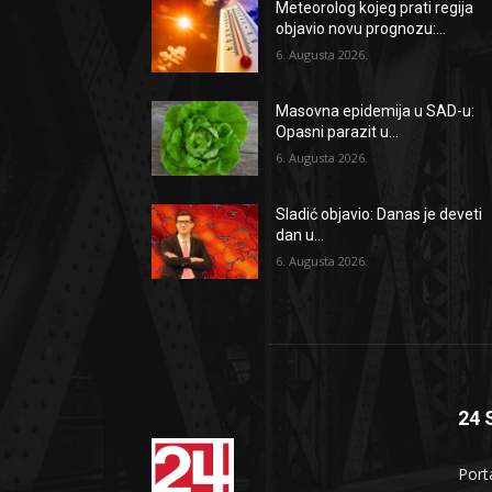
Meteorolog kojeg prati regija
objavio novu prognozu:...
6. Augusta 2026.
Masovna epidemija u SAD-u:
Opasni parazit u...
6. Augusta 2026.
Sladić objavio: Danas je deveti
dan u...
6. Augusta 2026.
24 
Port