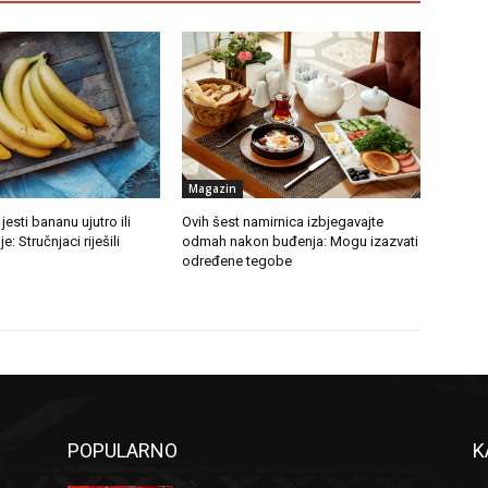
Magazin
 jesti bananu ujutro ili
Ovih šest namirnica izbjegavajte
: Stručnjaci riješili
odmah nakon buđenja: Mogu izazvati
određene tegobe
POPULARNO
K