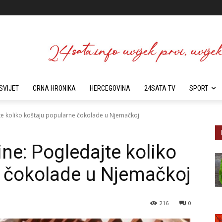
SVIJET
CRNA HRONIKA
HERCEGOVINA
24SATA TV
SPORT
ajte koliko koštaju popularne čokolade u Njemačkoj
ine: Pogledajte koliko
e čokolade u Njemačkoj
216
0