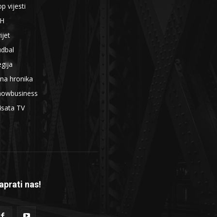
p vijesti
iH
ijet
udbal
gija
na hronika
howbusiness
4sata TV
aprati nas!