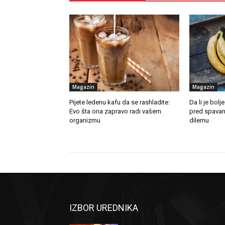
Magazin
Magazin
Pijete ledenu kafu da se rashladite:
Da li je bolje
Evo šta ona zapravo radi vašem
pred spavanje
organizmu
dilemu
IZBOR UREDNIKA