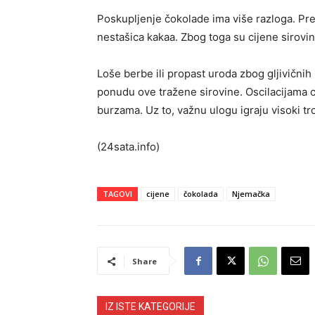
Poskupljenje čokolade ima više razloga. Pr
nestašica kakaa. Zbog toga su cijene sirovi
Loše berbe ili propast uroda zbog gljivičnih 
ponudu ove tražene sirovine. Oscilacijama 
burzama. Uz to, važnu ulogu igraju visoki tro
(24sata.info)
TAGOVI
cijene
čokolada
Njemačka
Share
IZ ISTE KATEGORIJE