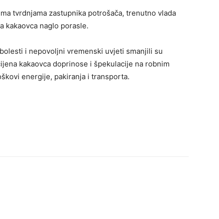
ema tvrdnjama zastupnika potrošača, trenutno vlada
na kakaovca naglo porasle.
bolesti i nepovoljni vremenski uvjeti smanjili su
cijena kakaovca doprinose i špekulacije na robnim
škovi energije, pakiranja i transporta.