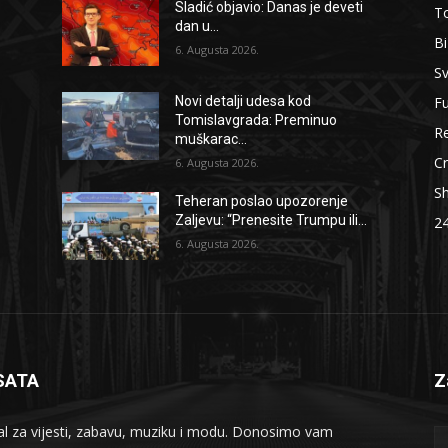
Sladić objavio: Danas je deveti
To
dan u...
B
6. Augusta 2026.
Sv
F
Novi detalji udesa kod
Tomislavgrada: Preminuo
Re
muškarac...
Cr
6. Augusta 2026.
S
Teheran poslao upozorenje
Zaljevu: “Prenesite Trumpu ili...
2
6. Augusta 2026.
SATA
Z
al za vijesti, zabavu, muziku i modu. Donosimo vam