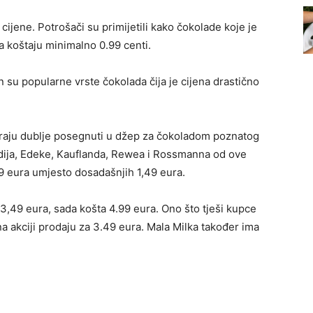
jene. Potrošači su primijetili kako čokolade koje je
a koštaju minimalno 0.99 centi.
n su popularne vrste čokolada čija je cijena drastično
raju dublje posegnuti u džep za čokoladom poznatog
Aldija, Edeke, Kauflanda, Rewea i Rossmanna od ove
99 eura umjesto dosadašnjih 1,49 eura.
3,49 eura, sada košta 4.99 eura. Ono što tješi kupce
a akciji prodaju za 3.49 eura. Mala Milka također ima