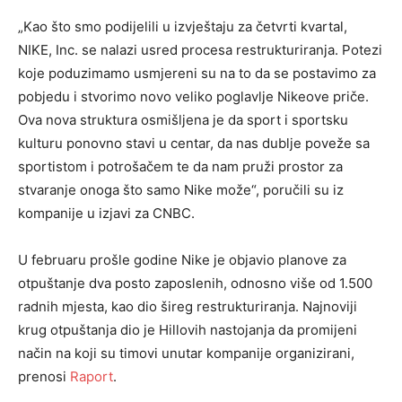
„Kao što smo podijelili u izvještaju za četvrti kvartal,
NIKE, Inc. se nalazi usred procesa restrukturiranja. Potezi
koje poduzimamo usmjereni su na to da se postavimo za
pobjedu i stvorimo novo veliko poglavlje Nikeove priče.
Ova nova struktura osmišljena je da sport i sportsku
kulturu ponovno stavi u centar, da nas dublje poveže sa
sportistom i potrošačem te da nam pruži prostor za
stvaranje onoga što samo Nike može“, poručili su iz
kompanije u izjavi za CNBC.
U februaru prošle godine Nike je objavio planove za
otpuštanje dva posto zaposlenih, odnosno više od 1.500
radnih mjesta, kao dio šireg restrukturiranja. Najnoviji
krug otpuštanja dio je Hillovih nastojanja da promijeni
način na koji su timovi unutar kompanije organizirani,
prenosi
Raport
.