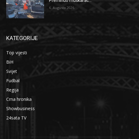
Preminuo muškarac...
6. Augusta 2026.
KATEGORIJE
Top vijesti
BiH
Svijet
Fudbal
Regija
Crna hronika
Showbusiness
24sata TV