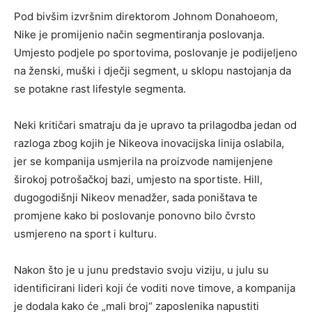
Pod bivšim izvršnim direktorom Johnom Donahoeom,
Nike je promijenio način segmentiranja poslovanja.
Umjesto podjele po sportovima, poslovanje je podijeljeno
na ženski, muški i dječji segment, u sklopu nastojanja da
se potakne rast lifestyle segmenta.
Neki kritičari smatraju da je upravo ta prilagodba jedan od
razloga zbog kojih je Nikeova inovacijska linija oslabila,
jer se kompanija usmjerila na proizvode namijenjene
širokoj potrošačkoj bazi, umjesto na sportiste. Hill,
dugogodišnji Nikeov menadžer, sada poništava te
promjene kako bi poslovanje ponovno bilo čvrsto
usmjereno na sport i kulturu.
Nakon što je u junu predstavio svoju viziju, u julu su
identificirani lideri koji će voditi nove timove, a kompanija
je dodala kako će „mali broj“ zaposlenika napustiti