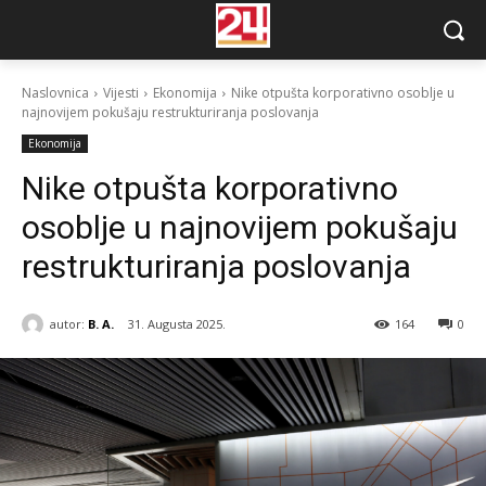
Naslovnica
Vijesti
Ekonomija
Nike otpušta korporativno osoblje u
najnovijem pokušaju restrukturiranja poslovanja
Ekonomija
Nike otpušta korporativno
osoblje u najnovijem pokušaju
restrukturiranja poslovanja
autor:
B. A.
31. Augusta 2025.
164
0