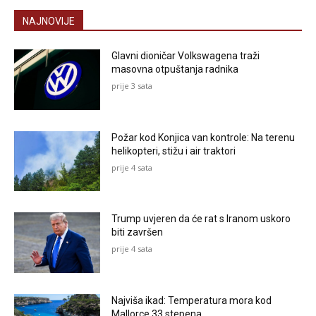
NAJNOVIJE
Glavni dioničar Volkswagena traži
masovna otpuštanja radnika
prije 3 sata
Požar kod Konjica van kontrole: Na terenu
helikopteri, stižu i air traktori
prije 4 sata
Trump uvjeren da će rat s Iranom uskoro
biti završen
prije 4 sata
Najviša ikad: Temperatura mora kod
Mallorce 33 stepena