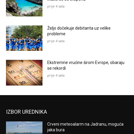
prije 4 sata
Željo dočekuje debitanta uz velike
probleme
prije 4 sata
Ekstremne vrućine širom Evrope, obaraju
se rekordi
prije 4 sata
IZBOR UREDNIKA
Crveni meteoalarm na Jadranu, moguća
jaka bura