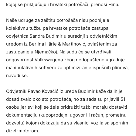
kojoj se priključuju i hrvatski potrošači, prenosi Hina.
Naše udruge za zaštitu potrošača nisu podnijele
kolektivnu tužbu pa hrvatske potrošače zastupa
odvjetnica Sandra Budimir u suradnji s odvjetničkim
uredom iz Berlina Härle & Martinović, ovlaštenim za
zastupanje u Njemačkoj. Na sudu će se utvrđivati
odgovornost Volkswagena zbog nedopuštene ugradnje
manipulativnih softvera za optimiziranje ispušnih plinova,
navodi se.
Odvjetnik Pavao Kovačić iz ureda Budimir kaže da ih je
dosad zvalo oko sto potrošača, no za sada su prijavili 51
osobu jer svi koji se žele pridružiti tužbi moraju dostaviti
dokumentaciju (kupoprodajni ugovor ili račun, prometnu
dozvolu) kojom dokazuju da su vlasnici vozila sa spornim
dizel-motorom.