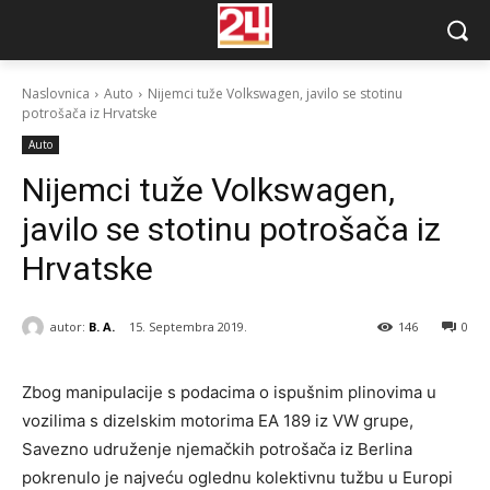
Naslovnica
Auto
Nijemci tuže Volkswagen, javilo se stotinu
potrošača iz Hrvatske
Auto
Nijemci tuže Volkswagen,
javilo se stotinu potrošača iz
Hrvatske
autor:
B. A.
15. Septembra 2019.
146
0
Zbog manipulacije s podacima o ispušnim plinovima u
vozilima s dizelskim motorima EA 189 iz VW grupe,
Savezno udruženje njemačkih potrošača iz Berlina
pokrenulo je najveću oglednu kolektivnu tužbu u Europi