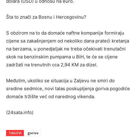
dolara (USD) u odnosu na euro.
Šta to znači za Bosnu i Hercegovinu?
S obzirom na to da domaće naftne kompanije formiraju
cijene sa zakašnjenjem od nekoliko dana prateći kretanja
na berzama, u ponedjeljak ne treba očekivati trenutačni
skok na benzinskim pumpama u BiH, te će se cijene
zadržati na trenutnih cca 2,94 KM za dizel.
Međutim, ukoliko se situacija u Zaljevu ne smiri do
sredine sedmice, novi talas poskupljenja goriva pogodiće
domaće tržište već od narednog vikenda.
(24sata.info)
TAGOVI
gorivo