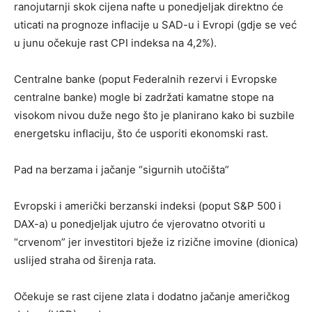
ranojutarnji skok cijena nafte u ponedjeljak direktno će
uticati na prognoze inflacije u SAD-u i Evropi (gdje se već
u junu očekuje rast CPI indeksa na 4,2%).
Centralne banke (poput Federalnih rezervi i Evropske
centralne banke) mogle bi zadržati kamatne stope na
visokom nivou duže nego što je planirano kako bi suzbile
energetsku inflaciju, što će usporiti ekonomski rast.
Pad na berzama i jačanje “sigurnih utočišta”
Evropski i američki berzanski indeksi (poput S&P 500 i
DAX-a) u ponedjeljak ujutro će vjerovatno otvoriti u
“crvenom” jer investitori bježe iz rizične imovine (dionica)
uslijed straha od širenja rata.
Očekuje se rast cijene zlata i dodatno jačanje američkog