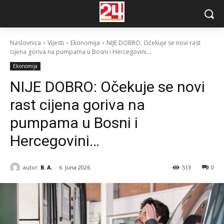
Naslovnica
Vijesti
Ekonomija
NIJE DOBRO: Očekuje se novi rast
cijena goriva na pumpama u Bosni i Hercegovini...
Ekonomija
NIJE DOBRO: Očekuje se novi
rast cijena goriva na
pumpama u Bosni i
Hercegovini…
autor:
B. A.
6. Juna 2026.
513
0