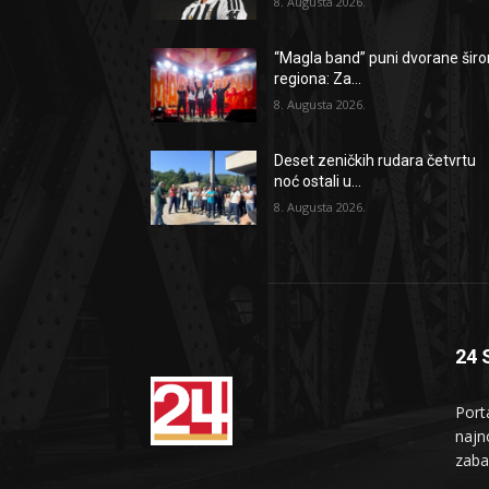
8. Augusta 2026.
“Magla band” puni dvorane šir
regiona: Za...
8. Augusta 2026.
Deset zeničkih rudara četvrtu
noć ostali u...
8. Augusta 2026.
24 
Port
najno
zaba