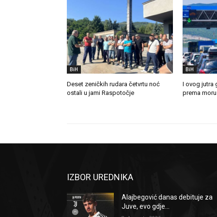
BiH
BiH
Deset zeničkih rudara četvrtu noć
I ovog jutra
ostali u jami Raspotočje
prema moru
IZBOR UREDNIKA
Alajbegović danas debituje za
Juve, evo gdje...