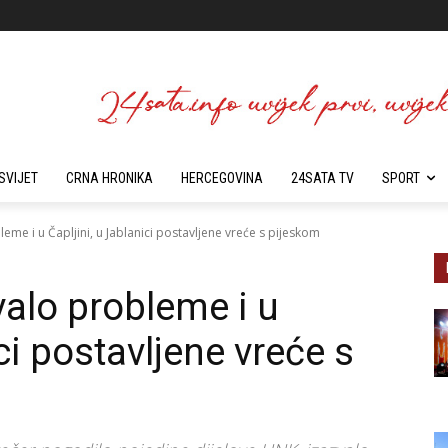
SVIJET
CRNA HRONIKA
HERCEGOVINA
24SATA TV
SPORT
me i u Čapljini, u Jablanici postavljene vreće s pijeskom
alo probleme i u
ci postavljene vreće s