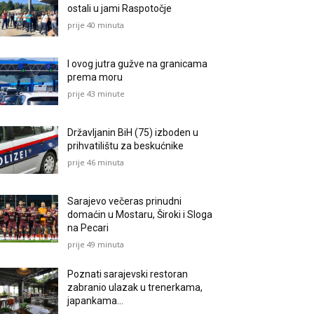
ostali u jami Raspotočje
prije 40 minuta
I ovog jutra gužve na granicama
prema moru
prije 43 minute
Državljanin BiH (75) izboden u
prihvatilištu za beskućnike
prije 46 minuta
Sarajevo večeras prinudni
domaćin u Mostaru, Široki i Sloga
na Pecari
prije 49 minuta
Poznati sarajevski restoran
zabranio ulazak u trenerkama,
japankama…