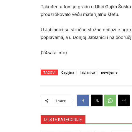
Također, u tom je gradu u Ulici Gojka Šuška 
prouzrokovalo veću materijalnu štetu.
U Jablanici su stručne službe obilazile ugr
poplavama, a u Donjoj Jablanici i na područj
(24sata.info)
TAGOVI
Čapljina
Jablanica
nevrijeme
Share
IZ ISTE KATEGORIJE