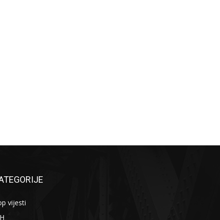
ATEGORIJE
p vijesti
iH