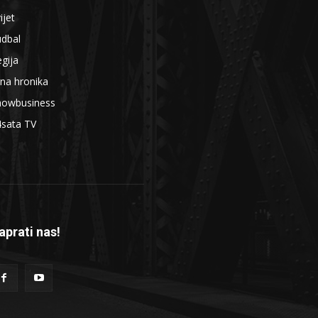
ijet
udbal
gija
na hronika
howbusiness
4sata TV
aprati nas!