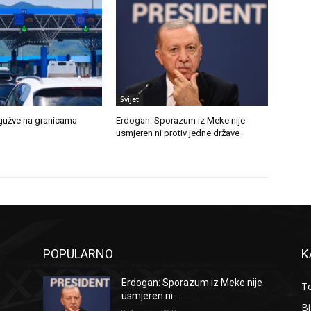
Svijet
 gužve na granicama
Erdogan: Sporazum iz Meke nije
usmjeren ni protiv jedne države
POPULARNO
K
Erdogan: Sporazum iz Meke nije
To
usmjeren ni...
B