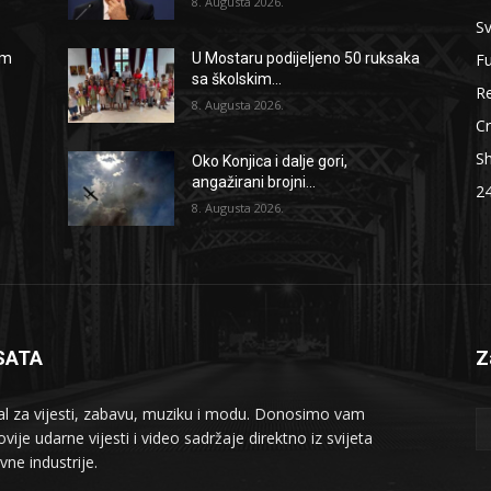
8. Augusta 2026.
Sv
F
om
U Mostaru podijeljeno 50 ruksaka
sa školskim...
Re
8. Augusta 2026.
Cr
S
Oko Konjica i dalje gori,
angažirani brojni...
2
8. Augusta 2026.
SATA
Z
al za vijesti, zabavu, muziku i modu. Donosimo vam
vije udarne vijesti i video sadržaje direktno iz svijeta
vne industrije.