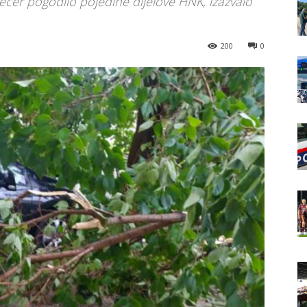
večer pogodilo pojedine dijelove HNK, izazvalo
200
0