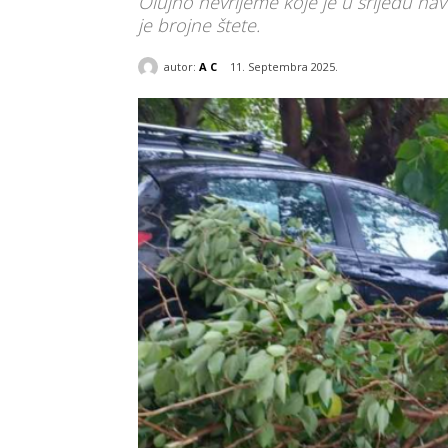
Olujno nevrijeme koje je u srijedu na
je brojne štete.
autor:
A C
11. Septembra 2025.