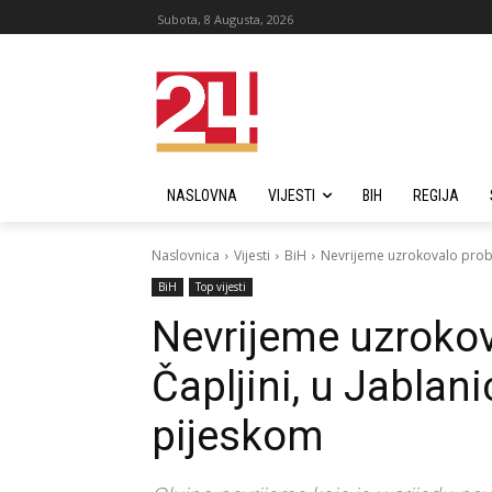
Subota, 8 Augusta, 2026
NASLOVNA
VIJESTI
BIH
REGIJA
Naslovnica
Vijesti
BiH
Nevrijeme uzrokovalo proble
BiH
Top vijesti
Nevrijeme uzrokov
Čapljini, u Jablani
pijeskom