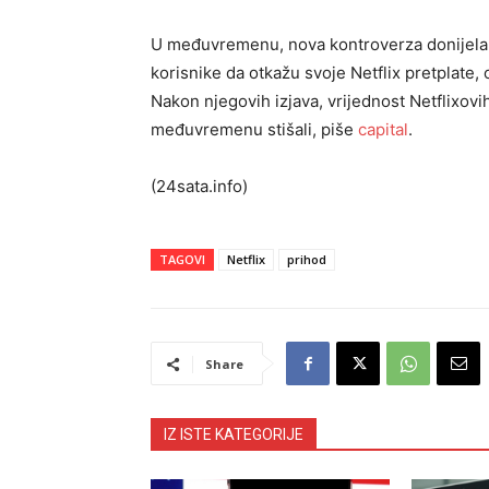
U međuvremenu, nova kontroverza donijela 
korisnike da otkažu svoje Netflix pretplate
Nakon njegovih izjava, vrijednost Netflixovih
međuvremenu stišali, piše
capital
.
(24sata.info)
TAGOVI
Netflix
prihod
Share
IZ ISTE KATEGORIJE