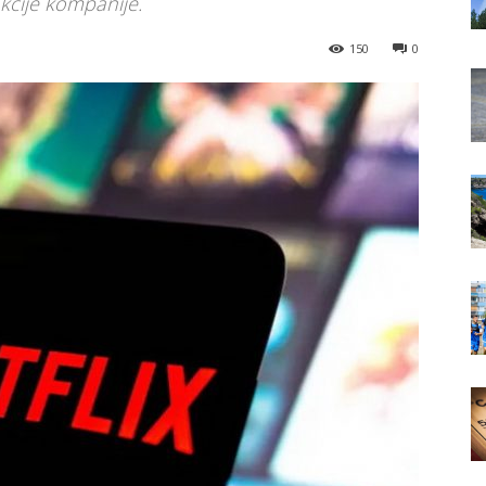
kcije kompanije.
150
0