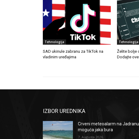
Tehnologija
Tehnologija
SAD ukinule zabranu za TikTok na
Želite bolj
vladinim uređajima
Dodajte ove č
IZBOR UREDNIKA
Crveni meteoalarm na Jadranu
moguća jaka bura
7. Augusta 2026.