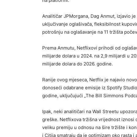
na platformi.
Analitičar JPMorgana, Dag Anmut, izjavio je
uključivanje oglašivača, fleksibilnost kupov
potrošnju na oglašavanje na 11 tržišta poče
Prema Anmutu, Netflixovi prihodi od oglaša
milijarde dolara u 2024. na 2,9 milijardi u 
milijarde dolara do 2026. godine.
Ranije ovog mjeseca, Netflix je najavio nov
donoseći odabrane emisije iz Spotify Studi
godine, uključujući „The Bill Simmons Podcas
Ipak, neki analitičari na Wall Streetu upozor
greške. Netflixova tržišna vrijednost iznosi
veliku premiju u odnosu na šire tržište i k
i Citija smatraju da je optimizam oko rasta 