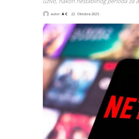
uživo, nakon nestabilnog perioda za a
autor:
A C
22. Oktobra 2025.