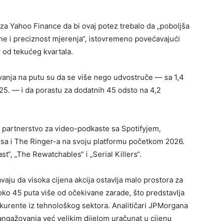
 za Yahoo Finance da bi ovaj potez trebalo da „poboljša
ine i preciznost mjerenja“, istovremeno povećavajući
v od tekućeg kvartala.
vanja na putu su da se više nego udvostruče — sa 1,4
2025. — i da porastu za dodatnih 45 odsto na 4,2
o partnerstvo za video-podkaste sa Spotifyjem,
osa i The Ringer-a na svoju platformu početkom 2026.
t“, „The Rewatchables“ i „Serial Killers“.
avaju da visoka cijena akcija ostavlja malo prostora za
 oko 45 puta više od očekivane zarade, što predstavlja
onkurente iz tehnološkog sektora. Analitičari JPMorgana
i angažovanja već velikim dijelom uračunat u cijenu