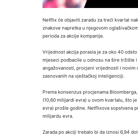
Netflix će objaviti zaradu za treći kvartal na
znakove napretka u njegovom oglašivačkom 
perioda za akcije kompanije.
Vrijednost akcija porasla je za oko 40 odsto
mjeseci podbacile u odnosu na šire tržište 
angažovanosti, procjeni vrijednosti i novim 
zasnovanih na vještačkoj inteligenciji.
Prema konsenzus procjenama Bloomberga, Wa
(10,60 milijardi evra) u ovom kvartalu, što je
evra) prošle godine. Netflixova sopstvena p
milijardu evra.
Zarada po akciji trebalo bi da iznosi 6,94 do