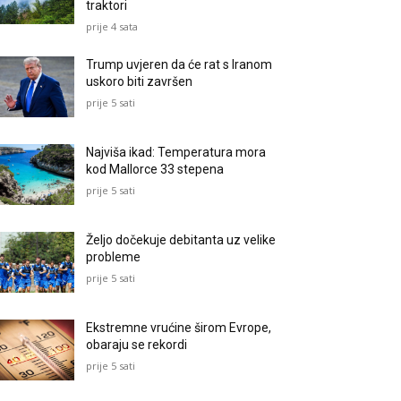
traktori
prije 4 sata
Trump uvjeren da će rat s Iranom
uskoro biti završen
prije 5 sati
Najviša ikad: Temperatura mora
kod Mallorce 33 stepena
prije 5 sati
Željo dočekuje debitanta uz velike
probleme
prije 5 sati
Ekstremne vrućine širom Evrope,
obaraju se rekordi
prije 5 sati