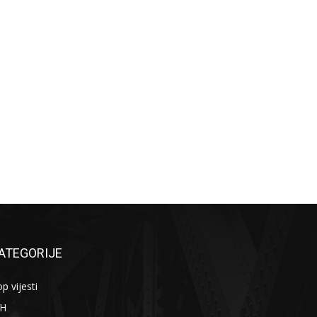
ATEGORIJE
p vijesti
iH