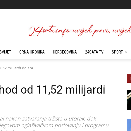
SVIJET
CRNA HRONIKA
HERCEGOVINA
24SATA TV
SPORT
1,52 milijardi dolara
ihod od 11,52 milijardi
rtal nakon zatvaranja tržišta u utorak, dok
 njegovom oglašivačkom poslovanju i programu