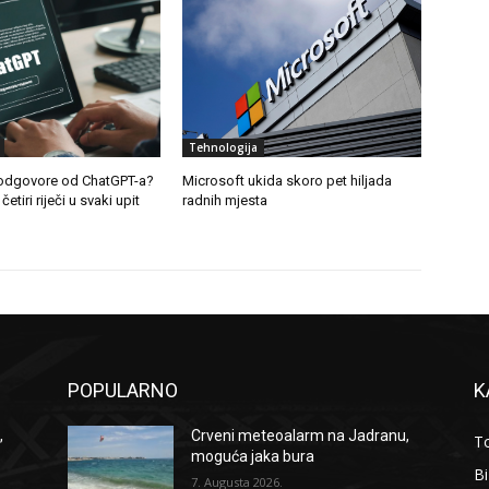
Tehnologija
e odgovore od ChatGPT-a?
Microsoft ukida skoro pet hiljada
etiri riječi u svaki upit
radnih mjesta
POPULARNO
K
,
Crveni meteoalarm na Jadranu,
To
moguća jaka bura
B
7. Augusta 2026.