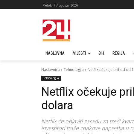
Petak, 7 Augusta, 2026
NASLOVNA
VIJESTI
BIH
REGIJA
Naslovnica
Tehnologija
Netflix očekuje prihod od 1
Tehnologija
Netflix očekuje pr
dolara
Netflix će objaviti zaradu za treći kva
investitori traže znakove napretka u