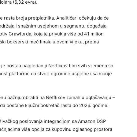
olara (6,32 evra).
e rasta broja pretplatnika. Analitičari očekuju da će
 sadržaja i snažnim uspjehom u segmentu događaja
tiv Crawforda, koja je privukla više od 41 milion
muški bokserski meč finala u ovom vijeku, prema
e postao najgledaniji Netflixov film svih vremena sa
ost platforme da stvori ogromne uspjehe i sa manje
bnu pažnju obratiti na Netflixov zamah u oglašavanju –
da postane ključni pokretač rasta do 2026. godine.
lašivačkog poslovanja integracijom sa Amazon DSP
čnjacima više opcija za kupovinu oglasnog prostora