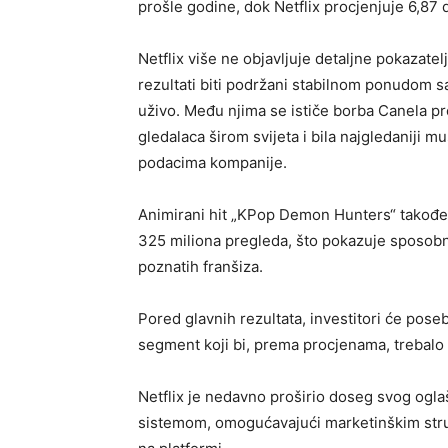
prošle godine, dok Netflix procjenjuje 6,87 d
Netflix više ne objavljuje detaljne pokazatelj
rezultati biti podržani stabilnom ponudom
uživo. Među njima se ističe borba Canela pro
gledalaca širom svijeta i bila najgledaniji 
podacima kompanije.
Animirani hit „KPop Demon Hunters“ takođe j
325 miliona pregleda, što pokazuje sposobn
poznatih franšiza.
Pored glavnih rezultata, investitori će pose
segment koji bi, prema procjenama, trebalo 
Netflix je nedavno proširio doseg svog og
sistemom, omogućavajući marketinškim stru