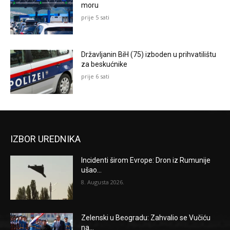
moru
prije 5 sati
Državljanin BiH (75) izboden u prihvatilištu
za beskućnike
prije 6 sati
IZBOR UREDNIKA
Incidenti širom Evrope: Dron iz Rumunije
ušao...
8. Augusta 2026.
Zelenski u Beogradu: Zahvalio se Vučiću
na...