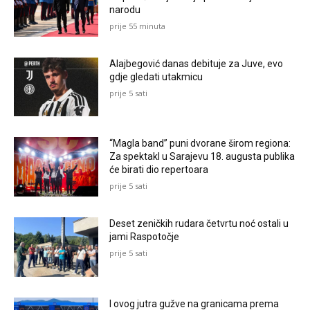
narodu
prije 55 minuta
Alajbegović danas debituje za Juve, evo
gdje gledati utakmicu
prije 5 sati
“Magla band” puni dvorane širom regiona:
Za spektakl u Sarajevu 18. augusta publika
će birati dio repertoara
prije 5 sati
Deset zeničkih rudara četvrtu noć ostali u
jami Raspotočje
prije 5 sati
I ovog jutra gužve na granicama prema