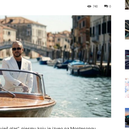
740
0
uješ glas“, pjesmu koju je izveo na Montesongu,