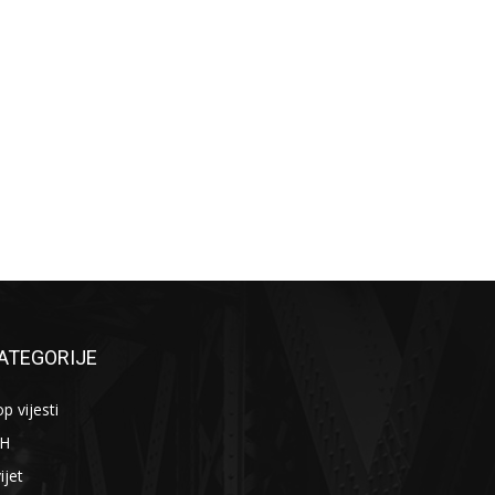
ATEGORIJE
p vijesti
iH
ijet