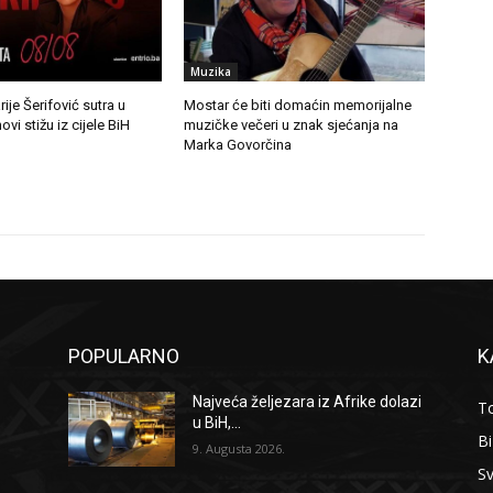
Muzika
ije Šerifović sutra u
Mostar će biti domaćin memorijalne
ovi stižu iz cijele BiH
muzičke večeri u znak sjećanja na
Marka Govorčina
POPULARNO
K
Najveća željezara iz Afrike dolazi
To
u BiH,...
B
9. Augusta 2026.
Sv