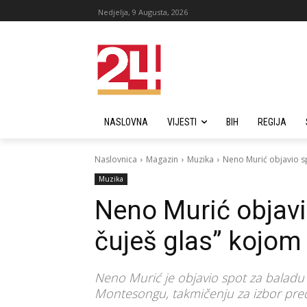
Nedjelja, 9 Augusta, 2026
NASLOVNA
VIJESTI
BIH
REGIJA
Naslovnica
Magazin
Muzika
Neno Murić objavio sp
Muzika
Neno Murić objavi
čuješ glas” kojom 
Neno Murić je objavio spot za baladu 
Montesongu, takmičenju za izbor pre