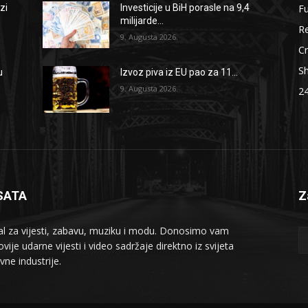
F
zi
Investicije u BiH porasle na 9,4
milijarde...
Re
9. Augusta 2026.
Cr
S
u
Izvoz piva iz EU pao za 11...
9. Augusta 2026.
2
SATA
Z
al za vijesti, zabavu, muziku i modu. Donosimo vam
vije udarne vijesti i video sadržaje direktno iz svijeta
vne industrije.