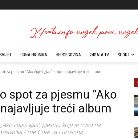
SVIJET
CRNA HRONIKA
HERCEGOVINA
24SATA TV
SPORT
ot za pjesmu "Ako čuješ glas" kojom najavljuje treći album
o spot za pjesmu “Ako
najavljuje treći album
„Ako čuješ glas“, pjesmu koju je izveo na
dstavnika Crne Gore za Eurosong.