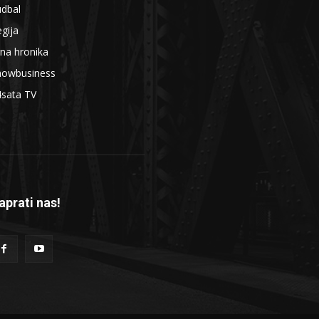
udbal
gija
na hronika
howbusiness
4sata TV
aprati nas!