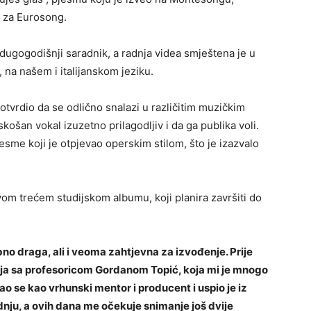
e za Eurosong.
 dugogodišnji saradnik, a radnja videa smještena je u
, na našem i italijanskom jeziku.
vrdio da se odlično snalazi u različitim muzičkim
skošan vokal izuzetno prilagodljiv i da ga publika voli.
sme koji je otpjevao operskim stilom, što je izazvalo
vom trećem studijskom albumu, koji planira završiti do
no draga, ali i veoma zahtjevna za izvođenje. Prije
anja sa profesoricom Gordanom Topić, koja mi je mnogo
 se kao vrhunski mentor i producent i uspio je iz
ju, a ovih dana me očekuje snimanje još dvije