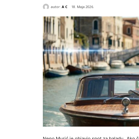
autor:
A C
18. Maja 2026.
Neno Murić je objavio spot za baladu „Ako č