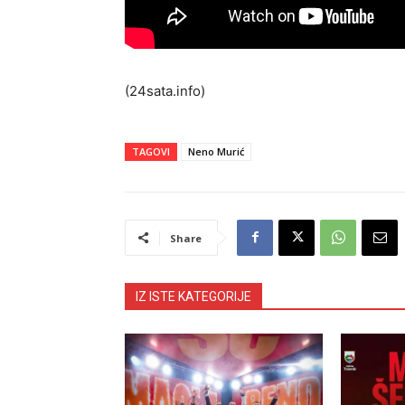
(24sata.info)
TAGOVI
Neno Murić
Share
IZ ISTE KATEGORIJE