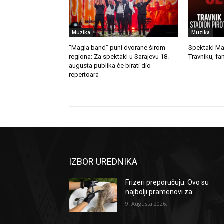
Muzika
Muzika
“Magla band” puni dvorane širom
Spektakl Mar
regiona: Za spektakl u Sarajevu 18.
Travniku, fan
augusta publika će birati dio
repertoara
IZBOR UREDNIKA
Frizeri preporučuju: Ovo su
najbolji pramenovi za...
9. Augusta 2026.