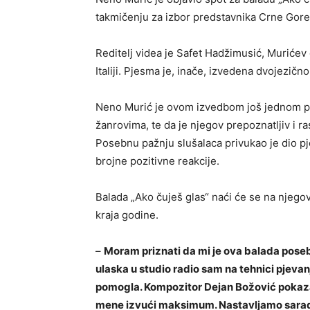
takmičenju za izbor predstavnika Crne Gor
Reditelj videa je Safet Hadžimusić, Murićev
Italiji. Pjesma je, inače, izvedena dvojezično
Neno Murić je ovom izvedbom još jednom pot
žanrovima, te da je njegov prepoznatljiv i ra
Posebnu pažnju slušalaca privukao je dio pje
brojne pozitivne reakcije.
Balada „Ako čuješ glas“ naći će se na njego
kraja godine.
–
Moram priznati da mi je ova balada poseb
ulaska u studio radio sam na tehnici pjev
pomogla. Kompozitor Dejan Božović pokazao
mene izvući maksimum. Nastavljamo saradn