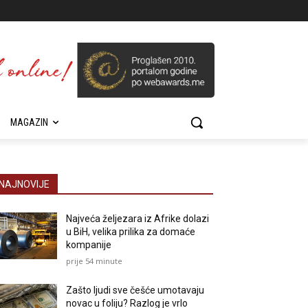
MAGAZIN
NAJNOVIJE
Najveća željezara iz Afrike dolazi
u BiH, velika prilika za domaće
kompanije
prije 54 minute
Zašto ljudi sve češće umotavaju
novac u foliju? Razlog je vrlo