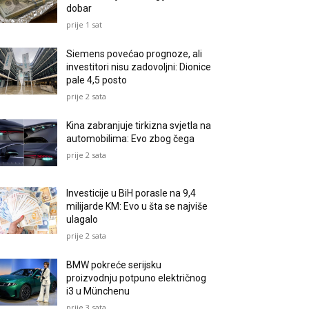
dobar
prije 1 sat
Siemens povećao prognoze, ali
investitori nisu zadovoljni: Dionice
pale 4,5 posto
prije 2 sata
Kina zabranjuje tirkizna svjetla na
automobilima: Evo zbog čega
prije 2 sata
Investicije u BiH porasle na 9,4
milijarde KM: Evo u šta se najviše
ulagalo
prije 2 sata
BMW pokreće serijsku
proizvodnju potpuno električnog
i3 u Münchenu
prije 3 sata