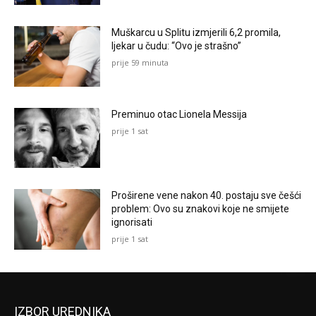
Muškarcu u Splitu izmjerili 6,2 promila,
ljekar u čudu: “Ovo je strašno”
prije 59 minuta
Preminuo otac Lionela Messija
prije 1 sat
Proširene vene nakon 40. postaju sve češći
problem: Ovo su znakovi koje ne smijete
ignorisati
prije 1 sat
IZBOR UREDNIKA