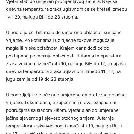
Vjetar slab do umjeren promjenljivog smjera. Najviša
dnevna temperatura zraka uglavnom će se kretati između
14 i 20, na jugu BiH do 23 stupnja.
U nedjelju će biti malo do umjereno oblačno i sunčano
vrijeme. Po kotlinama i uz riječne tokove moguća je
magla ili niska oblačnost. Krajem dana doći će do
postupnog povećanja oblačnosti. Jutarnja temperatura
zraka većinom između 4 i 10, na jugu BiH do 12, a najviša
dnevna temperatura zraka uglavnom između 11 i 17, na
jugu zemlje od 19 do 23 stupnja.
U ponedjeljak se očekuje umjereno do pretežno oblačno
vrijeme. Tokom dana, u zapadnim i sjeverozapadnim
područjima sa slabom kišom. Vjetar slab do umjerene
jačine sjevernog i sjeveroistočnog smjera. Jutarnja
temperatura zraka većinom između 4 i 10, na jugu BiH i
do 12, a najviša dnevna temperatura zraka uglavnom