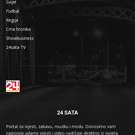
Svijet
Fudbal
Regija
Crna hronika
Showbusiness
24sata TV
24 SATA
Portal za vijesti, zabavu, muziku i modu. Donosimo vam
najnovije udarne vijesti i video sadržaje direktno iz svijeta