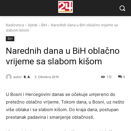
Naslovnica
Vijesti
BiH
Narednih dana u BiH oblačno vrijeme sa
slabom kišom
BiH
Narednih dana u BiH oblačno
vrijeme sa slabom kišom
autor:
B. A.
5. Oktobra 2019.
172
0
U Bosni i Hercegovini danas se očekuje umjereno do
pretežno oblačno vrijeme. Tokom dana, u Bosni, uz nešto
više oblaka i sa slabom kišom. Do kraja dana, postupan
prestanak padavina i smanjenje oblačnosti.