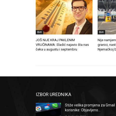
BiH
BiH
JOŠ NIJE KRAJ PAKLENIM
Nije namjern
VRUĆINAMA: Sladić najavio šta nas
granici, nas
čeka u augustu i septembru
Njemačkoj b
IZBOR UREDNIKA
Stiže velika promjena za Gmail
korisnike: Objavljeno...