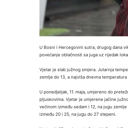
U Bosni i Hercegovini sutra, drugog dana vi
povećanje oblačnosti sa juga uz rijedak lokal
Vjetar je slab južnog smjera. Jutarnja temp
zemlje do 13, a najviša dnevna temperatura 
U ponedjeljak, 11. maja, umjereno do prete
pljuskovima. Vjetar je umjerene jačine južn
većinom između sedam i 12, na jugu zemlje 
između 20 i 25, na jugu do 27 stepeni.