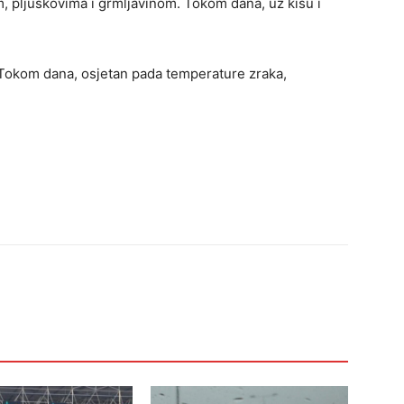
m, pljuskovima i grmljavinom. Tokom dana, uz kišu i
 Tokom dana, osjetan pada temperature zraka,