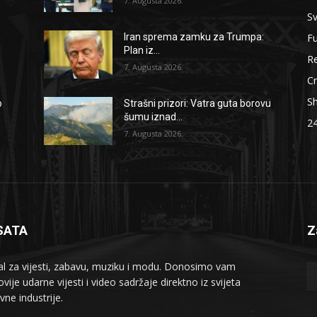
7. Augusta 2026.
Sv
F
Iran sprema zamku za Trumpa:
Plan iz...
Re
7. Augusta 2026.
Cr
S
o
Strašni prizori: Vatra guta borovu
šumu iznad...
2
7. Augusta 2026.
SATA
Z
al za vijesti, zabavu, muziku i modu. Donosimo vam
vije udarne vijesti i video sadržaje direktno iz svijeta
vne industrije.