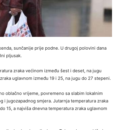
kenda, sunčanije prije podne. U drugoj polovini dana
ni pljusak.
eratura zraka većinom između šest i deset, na jugu
zraka uglavnom između 19 i 25, na jugu do 27 stepeni.
žno oblačno vrijeme, povremeno sa slabim lokalnim
og i jugozapadnog smjera. Jutarnja temperatura zraka
do 15, a najviša dnevna temperatura zraka uglavnom