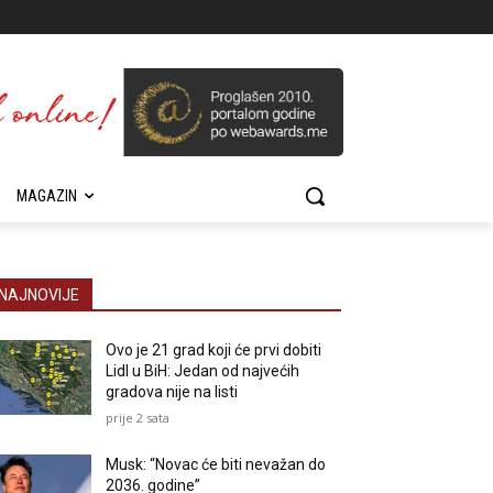
MAGAZIN
NAJNOVIJE
Ovo je 21 grad koji će prvi dobiti
Lidl u BiH: Jedan od najvećih
gradova nije na listi
prije 2 sata
Musk: “Novac će biti nevažan do
2036. godine”