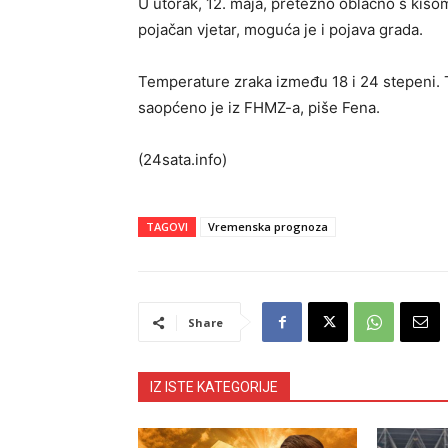
U utorak, 12. maja, pretežno oblačno s kišo
pojačan vjetar, moguća je i pojava grada.
Temperature zraka između 18 i 24 stepeni.
saopćeno je iz FHMZ-a, piše Fena.
(24sata.info)
TAGOVI
Vremenska prognoza
Share
IZ ISTE KATEGORIJE