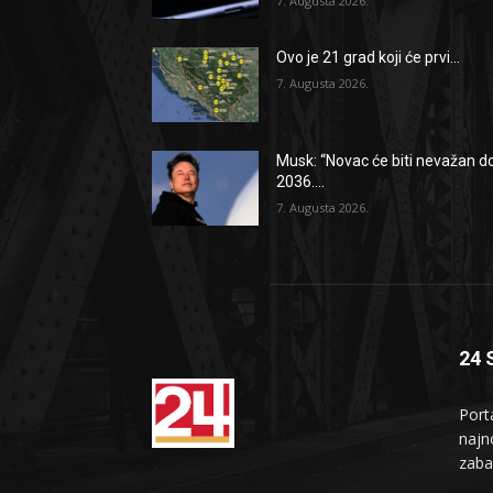
7. Augusta 2026.
Ovo je 21 grad koji će prvi...
7. Augusta 2026.
Musk: “Novac će biti nevažan d
2036....
7. Augusta 2026.
24 
Port
najno
zaba