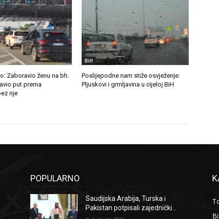
BiH
o: Zaboravio ženu na bh.
Poslijepodne nam stiže osvježenje:
tavio put prema
Pljuskovi i grmljavina u cijeloj BiH
ez nje
POPULARNO
K
Saudijska Arabija, Turska i
To
Pakistan potpisali zajednički...
B