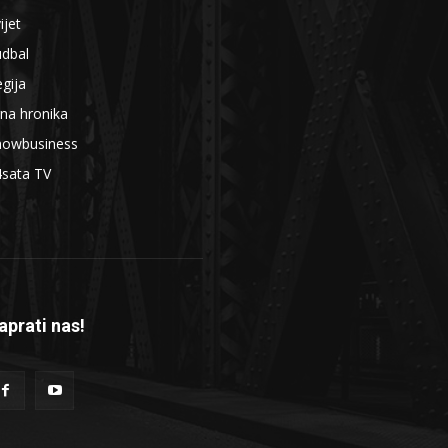
ijet
udbal
gija
na hronika
howbusiness
4sata TV
aprati nas!