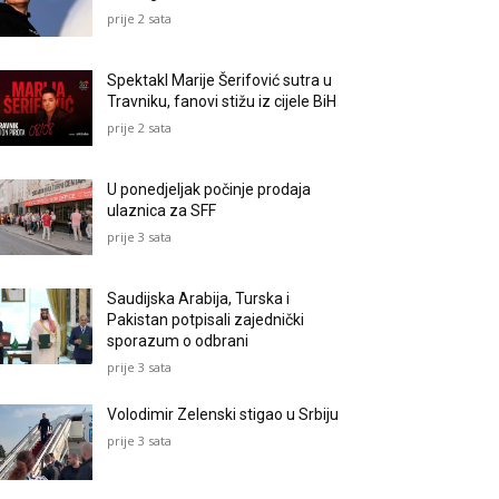
prije 2 sata
Spektakl Marije Šerifović sutra u
Travniku, fanovi stižu iz cijele BiH
prije 2 sata
U ponedjeljak počinje prodaja
ulaznica za SFF
prije 3 sata
Saudijska Arabija, Turska i
Pakistan potpisali zajednički
sporazum o odbrani
prije 3 sata
Volodimir Zelenski stigao u Srbiju
prije 3 sata