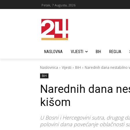
Petak, 7 Augusta, 2026
NASLOVNA
VIJESTI
BIH
REGIJA
Naslovnica
Vijesti
BiH
Narednih dana nestabilno v
BiH
Narednih dana nes
kišom
U Bosni i Hercegovini sutra, drugog d
polovini dana povećanje oblačnosti sa 