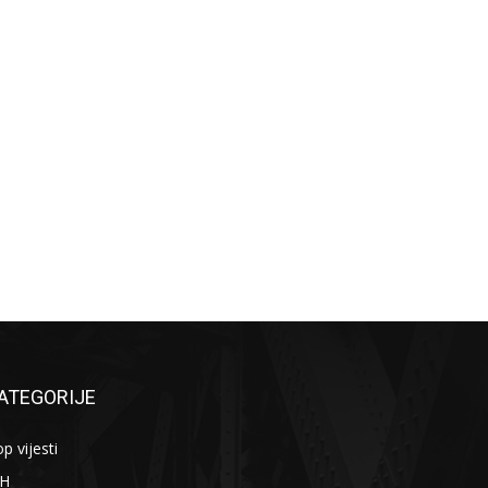
ATEGORIJE
p vijesti
iH