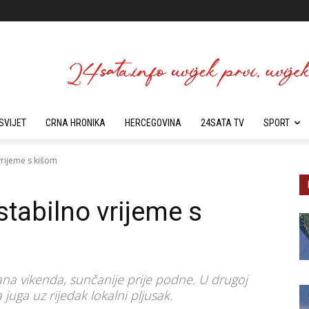
SVIJET
CRNA HRONIKA
HERCEGOVINA
24SATA TV
SPORT
rijeme s kišom
tabilno vrijeme s
ana vikenda, sunčanije prije podne. U drugoj
juga uz rijedak lokalni pljusak.