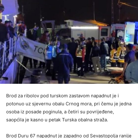
Brod za ribolov pod turskom zastavom napadnut je i
potonuo uz sjevernu obalu Crnog mora, pri čemu je jedna
osoba iz posade poginula, a četiri su povrijeđene,
saopćila je kasno u petak Turska obalna straža.
Brod Duru 67 napadnut je zapadno od Sevastopolja ranije