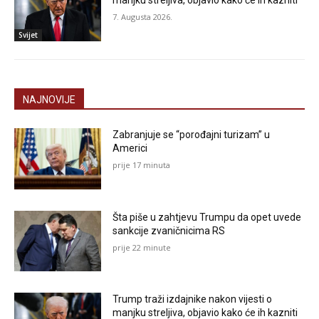
manjku streljiva, objavio kako će ih kazniti
7. Augusta 2026.
Svijet
NAJNOVIJE
Zabranjuje se “porođajni turizam” u
Americi
prije 17 minuta
Šta piše u zahtjevu Trumpu da opet uvede
sankcije zvaničnicima RS
prije 22 minute
Trump traži izdajnike nakon vijesti o
manjku streljiva, objavio kako će ih kazniti