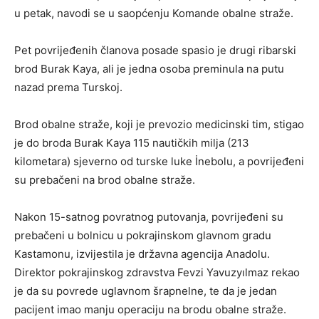
u petak, navodi se u saopćenju Komande obalne straže.
Pet povrijeđenih članova posade spasio je drugi ribarski
brod Burak Kaya, ali je jedna osoba preminula na putu
nazad prema Turskoj.
Brod obalne straže, koji je prevozio medicinski tim, stigao
je do broda Burak Kaya 115 nautičkih milja (213
kilometara) sjeverno od turske luke İnebolu, a povrijeđeni
su prebačeni na brod obalne straže.
Nakon 15-satnog povratnog putovanja, povrijeđeni su
prebačeni u bolnicu u pokrajinskom glavnom gradu
Kastamonu, izvijestila je državna agencija Anadolu.
Direktor pokrajinskog zdravstva Fevzi Yavuzyılmaz rekao
je da su povrede uglavnom šrapnelne, te da je jedan
pacijent imao manju operaciju na brodu obalne straže.