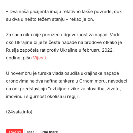
– Dva naša pacijenta imaju relativno lakše povrede, dok
su dva u nešto težem stanju – rekao je on.
Za sada niko nije preuzeo odgovornost za napad. Vode
oko Ukrajine bilježe česte napade na brodove otkako je
Rusija započela rat protiv Ukrajine u februaru 2022.
godine, pišu
Vijesti
.
U novembru je turska vlada osudila ukrajinske napade
dronovima na dva naftna tankera u Crnom moru, navodeći
da oni predstavljaju “ozbiljne rizike za plovidbu, živote,
imovinu i sigurnost okoliša u regiji”.
(24sata.info)
TAGOVI
brod
Crno more