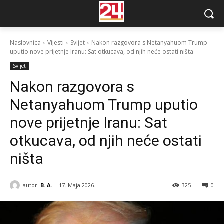
Naslovnica
Vijesti
Svijet
Nakon razgovora s Netanyahuom Trump
uputio nove prijetnje Iranu: Sat otkucava, od njih neće ostati ništa
Svijet
Nakon razgovora s
Netanyahuom Trump uputio
nove prijetnje Iranu: Sat
otkucava, od njih neće ostati
ništa
autor:
B. A.
17. Maja 2026.
325
0