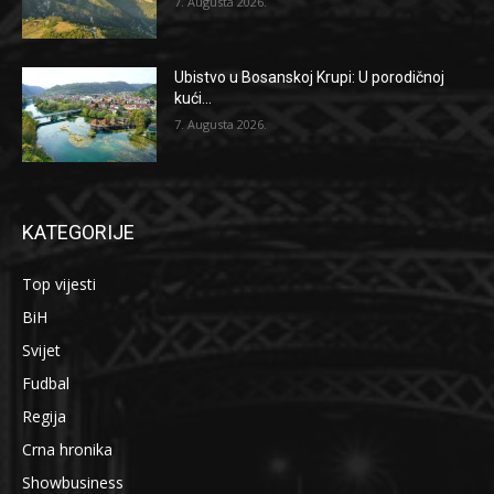
7. Augusta 2026.
Ubistvo u Bosanskoj Krupi: U porodičnoj
kući...
7. Augusta 2026.
KATEGORIJE
Top vijesti
BiH
Svijet
Fudbal
Regija
Crna hronika
Showbusiness