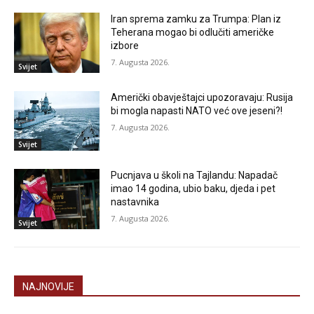
Iran sprema zamku za Trumpa: Plan iz
Teherana mogao bi odlučiti američke
izbore
7. Augusta 2026.
Svijet
Američki obavještajci upozoravaju: Rusija
bi mogla napasti NATO već ove jeseni?!
7. Augusta 2026.
Svijet
Pucnjava u školi na Tajlandu: Napadač
imao 14 godina, ubio baku, djeda i pet
nastavnika
7. Augusta 2026.
Svijet
NAJNOVIJE