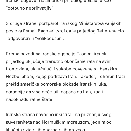
iranski odgovor na američki prijedlog opisao je kao
“potpuno neprihvatljiv”.
S druge strane, portparol iranskog Ministarstva vanjskih
poslova Esmail Baghaei tvrdi da je prijedlog Teherana bio
“odgovoran” i “velikodušan”.
Prema navodima iranske agencije Tasnim, iranski
prijedlog uključuje trenutno okončanje rata na svim
frontovima, uključujući i sukobe povezane s libanskim
Hezbollahom, kojeg podržava Iran. Također, Teheran traži
prekid američke pomorske blokade iranskih luka,
garancije da više neće biti napada na Iran, kao i
nadoknadu ratne štete.
Iranska strana navodno insistira i na priznanju svog
suvereniteta nad Hormuškim moreuzom, jednim od
ključnih svjetskih energetskih pravaca.