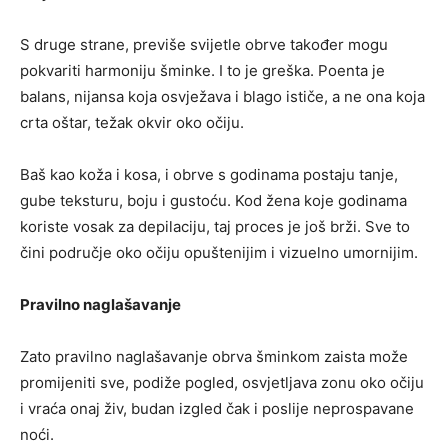
S druge strane, previše svijetle obrve također mogu
pokvariti harmoniju šminke. I to je greška. Poenta je
balans, nijansa koja osvježava i blago ističe, a ne ona koja
crta oštar, težak okvir oko očiju.
Baš kao koža i kosa, i obrve s godinama postaju tanje,
gube teksturu, boju i gustoću. Kod žena koje godinama
koriste vosak za depilaciju, taj proces je još brži. Sve to
čini područje oko očiju opuštenijim i vizuelno umornijim.
Pravilno naglašavanje
Zato pravilno naglašavanje obrva šminkom zaista može
promijeniti sve, podiže pogled, osvjetljava zonu oko očiju
i vraća onaj živ, budan izgled čak i poslije neprospavane
noći.