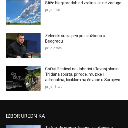
Stiže blagi predah od vrelina, ali ne zadugo
prije 1 sat
Zelenski sutra prvi put službeno u
Beogradu
prije 2 sata
GoOut Festival na Jahorini i Ravnoj planini:
Tri dana sporta, prirode, muzike i
adrenalina, biciklom na ćevape u Sarajevo
prije 13 sati
IZBOR UREDNIKA
Tajfun ide prema Japanu, evakuisano