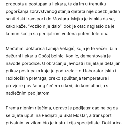
propusta u postupanju ljekara, te da im u trenutku
pogoršanja zdravstvenog stanja djeteta nije obezbijeđen
sanitetski transport do Mostara. Majka je istakla da se,
kako kaže, “vozilo nije dalo”, dok je otac naglasio da je
komunikacija sa pedijatrom vođena putem telefona.
Međutim, doktorica Lamija Velagić, koja je te večeri bila
dežurni ljekar u Općoj bolnici Konjic, demantovala je
navode porodice. U obraćanju javnosti iznijela je detaljan
prikaz postupaka koje je poduzela – od laboratorijskih i
radioloških pretraga, preko spuštanja temperature i
provjere povišenog šećera u krvi, do konsultacija s
nadležnim pedijatrom.
Prema njenim riječima, upravo je pedijatar dao nalog da
se dijete uputi na Pedijatriju SKB Mostar, a transport
privatnim vozilom bio je instrukcija specijaliste. Doktorica