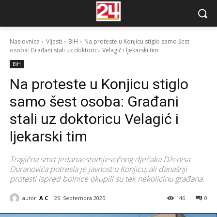
Naslovnica
Vijesti
BiH
Na proteste u Konjicu stiglo samo šest
osoba: Građani stali uz doktoricu Velagić i ljekarski tim
BiH
Na proteste u Konjicu stiglo
samo šest osoba: Građani
stali uz doktoricu Velagić i
ljekarski tim
Tragična smrt jedanaestomjesečnog dječaka Dženisa
Duranovića potresla je javnost u Konjicu, ali današnji
protesti ispred bolnice okupili su tek nekolicinu građana.
autor:
A C
26. Septembra 2025.
146
0