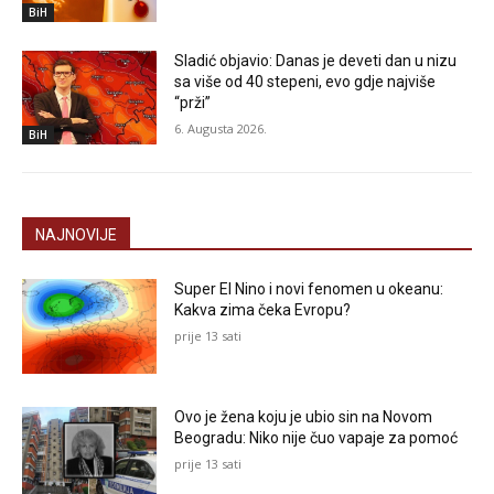
BiH
Sladić objavio: Danas je deveti dan u nizu
sa više od 40 stepeni, evo gdje najviše
“prži”
6. Augusta 2026.
BiH
NAJNOVIJE
Super El Nino i novi fenomen u okeanu:
Kakva zima čeka Evropu?
prije 13 sati
Ovo je žena koju je ubio sin na Novom
Beogradu: Niko nije čuo vapaje za pomoć
prije 13 sati