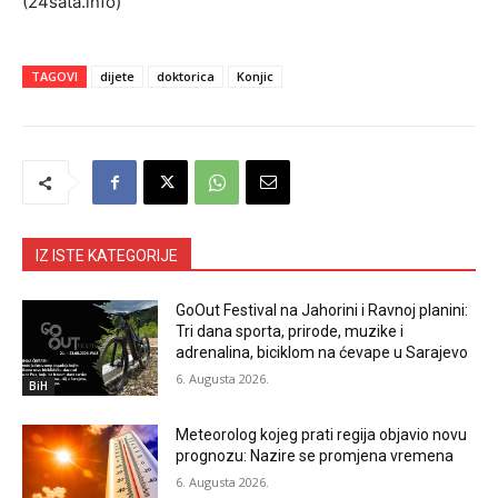
(24sata.info)
TAGOVI
dijete
doktorica
Konjic
IZ ISTE KATEGORIJE
GoOut Festival na Jahorini i Ravnoj planini:
Tri dana sporta, prirode, muzike i
adrenalina, biciklom na ćevape u Sarajevo
6. Augusta 2026.
BiH
Meteorolog kojeg prati regija objavio novu
prognozu: Nazire se promjena vremena
6. Augusta 2026.