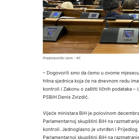
Predstavnički dom - N1
– Dogovorili smo da ćemo u ovome mjesecu od
hitna sjednica koja će na dnevnom redu imat
kontroli i Zakonu o zaštiti ličnih podataka 
PSBiH Denis Zvizdić.
Vijeće ministara BiH je polovinom decembra 
Parlamentarnoj skupštini BiH na razmatranje
kontroli. Jednoglasno je utvrđen i Prijedlog 
Parlamentarnoj skupštini BiH na razmatranj