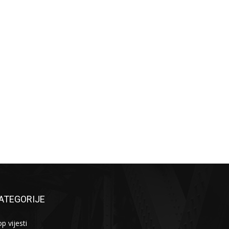
ATEGORIJE
p vijesti