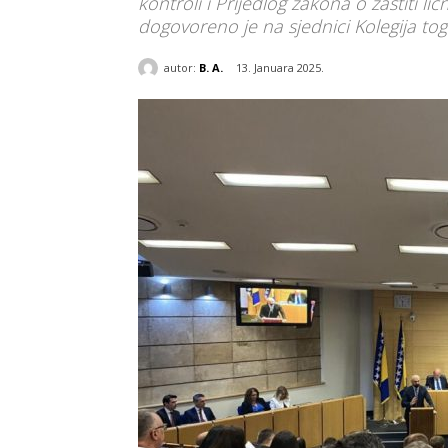
kontroli i Prijedlog zakona o zaštiti li
dogovoreno je na sjednici Kolegija to
autor:
B. A.
13. Januara 2025.