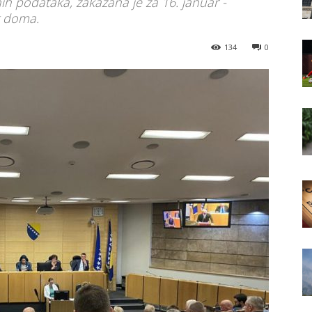
čnih podataka, zakazana je za 16. januar -
g doma.
134
0