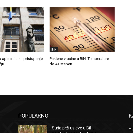
BiH
 aplicirala za pristupanje
Paklene vrućine u BiH: Temperature
čju
do 41 stepen
POPULARNO
K
Suša prži usjeve u BiH,
To