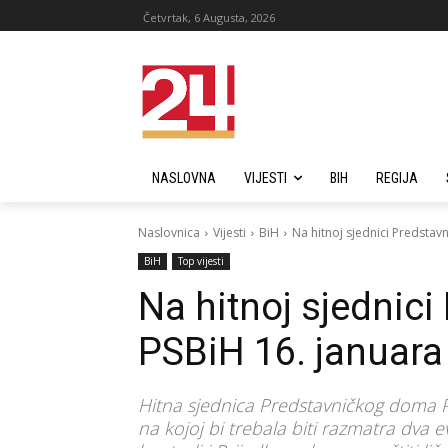
Četvrtak, 6 Augusta, 2026
NASLOVNA
VIJESTI
BIH
REGIJA
Naslovnica
Vijesti
BiH
Na hitnoj sjednici Predsta
BiH
Top vijesti
Na hitnoj sjednic
PSBiH 16. januara
Hitna sjednica Predstavničkog doma 
na kojoj bi trebala biti razmatra dva 