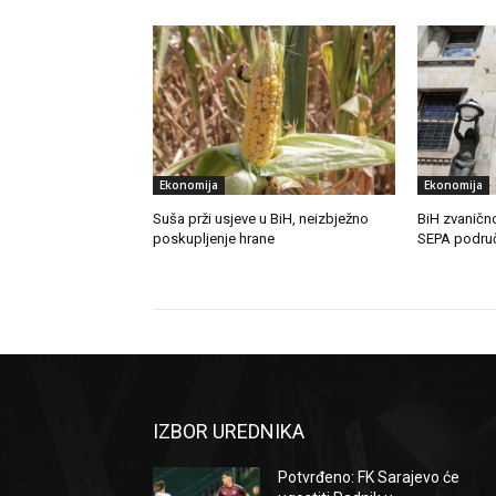
Ekonomija
Ekonomija
Suša prži usjeve u BiH, neizbježno
BiH zvanično
poskupljenje hrane
SEPA podru
IZBOR UREDNIKA
Potvrđeno: FK Sarajevo će