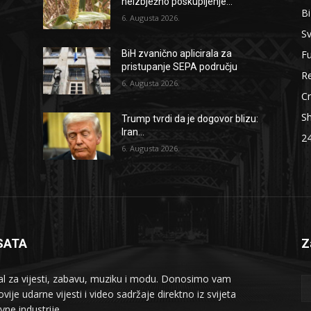
neizbježno poskupljenje...
B
6. Augusta 2026.
Sv
F
BiH zvanično aplicirala za
pristupanje SEPA području
Re
6. Augusta 2026.
Cr
S
Trump tvrdi da je dogovor blizu:
Iran...
2
6. Augusta 2026.
SATA
Z
al za vijesti, zabavu, muziku i modu. Donosimo vam
vije udarne vijesti i video sadržaje direktno iz svijeta
vne industrije.