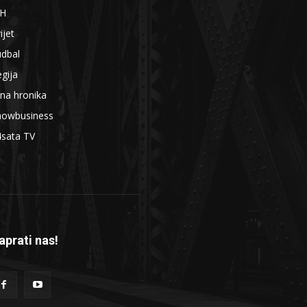
iH
ijet
udbal
gija
na hronika
howbusiness
4sata TV
aprati nas!