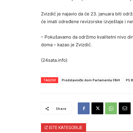
Zvizdić je najavio da će 23. januara biti o
će imati određene revizorske izvještaje i n
– Pokušavamo da održimo kvalitetni nivo d
doma – kazao je Zvizdić.
(24sata.info)
TAGOVI
Predstavnički dom Parlamenta FBiH
PS B
Share
IZ ISTE KATEGORIJE