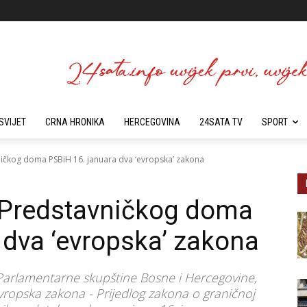
SVIJET
CRNA HRONIKA
HERCEGOVINA
24SATA TV
SPORT
vničkog doma PSBiH 16. januara dva ‘evropska’ zakona
i Predstavničkog doma
 dva ‘evropska’ zakona
Parlamentarne skupštine Bosne i Hercegovine,
evropska zakona - Prijedlog zakona o graničnoj