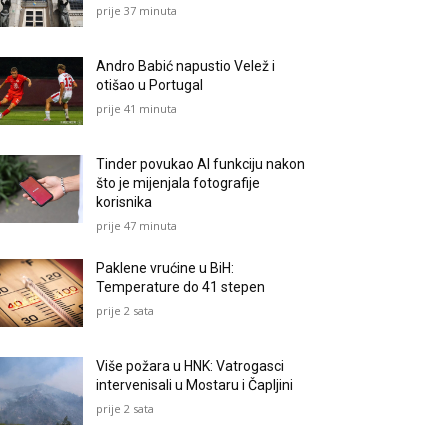
prije 37 minuta
Andro Babić napustio Velež i
otišao u Portugal
prije 41 minuta
Tinder povukao AI funkciju nakon
što je mijenjala fotografije
korisnika
prije 47 minuta
Paklene vrućine u BiH:
Temperature do 41 stepen
prije 2 sata
Više požara u HNK: Vatrogasci
intervenisali u Mostaru i Čapljini
prije 2 sata