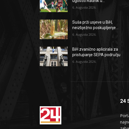
ugostiti Radnik u...
6. Augusta 2026.
Suša prži usjeve u BiH,
neizbježno poskupljenje...
6. Augusta 2026.
BiH zvanično aplicirala za
pristupanje SEPA području
6. Augusta 2026.
24 
Port
najno
zaba