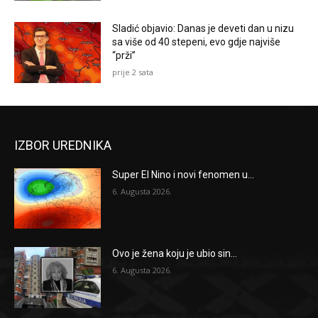
Sladić objavio: Danas je deveti dan u nizu
sa više od 40 stepeni, evo gdje najviše
“prži”
prije 2 sata
IZBOR UREDNIKA
Super El Nino i novi fenomen u...
6. Augusta 2026.
Ovo je žena koju je ubio sin...
6. Augusta 2026.