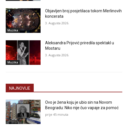
Objavljen broj posjetilaca tokom Merlinovih
koncerata
3. Augusta 2026.
Muzika
Aleksandra Prijović priredila spektakl u
Mostaru
3. Augusta 2026.
Muzika
NAJNOVIJE
Ovo je žena koju je ubio sin na Novom
Beogradu: Niko nije čuo vapaje za pomoć
prije 45 minuta