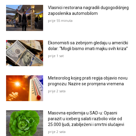
Vlasnici restorana nagradili dugogodišnjeg
zaposlenika automobilom
prije 55 minuta
Ekonomisti sa zebnjom gledaju u američki
dolar: “Mogli bismo imati majku svih kriza”
prije 1 sat
Meteorolog kojeg prati regija objavio novu
prognozu: Nazire se promjena vremena
prije 2 sata
Masovna epidemija u SAD-u: Opasni
parazit u iceberg salati razbolio više od
25.000 ljudi, zabilježeni i smrtni slučajevi
prije 2 sata