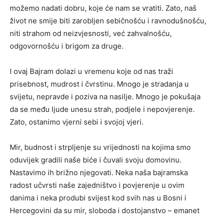
možemo nadati dobru, koje će nam se vratiti. Zato, naš
život ne smije biti zarobljen sebičnošću i ravnodušnošću,
niti strahom od neizvjesnosti, već zahvalnošću,
odgovornošću i brigom za druge.
I ovaj Bajram dolazi u vremenu koje od nas traži
prisebnost, mudrost i čvrstinu. Mnogo je stradanja u
svijetu, nepravde i poziva na nasilje. Mnogo je pokušaja
da se među ljude unesu strah, podjele i nepovjerenje.
Zato, ostanimo vjerni sebi i svojoj vjeri.
Mir, budnost i strpljenje su vrijednosti na kojima smo
oduvijek gradili naše biće i čuvali svoju domovinu.
Nastavimo ih brižno njegovati. Neka naša bajramska
radost učvrsti naše zajedništvo i povjerenje u ovim
danima i neka produbi svijest kod svih nas u Bosni i
Hercegovini da su mir, sloboda i dostojanstvo – emanet