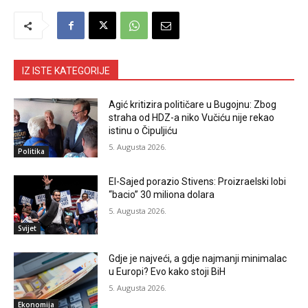
IZ ISTE KATEGORIJE
Agić kritizira političare u Bugojnu: Zbog
straha od HDZ-a niko Vučiću nije rekao
istinu o Čipuljiću
5. Augusta 2026.
Politika
El-Sajed porazio Stivens: Proizraelski lobi
“bacio” 30 miliona dolara
5. Augusta 2026.
Svijet
Gdje je najveći, a gdje najmanji minimalac
u Europi? Evo kako stoji BiH
5. Augusta 2026.
Ekonomija