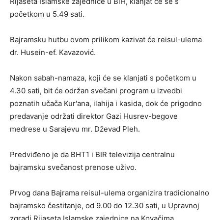
Rijaseta Islamske zajednice u BiH, klanjat će se s
početkom u 5.49 sati.
Bajramsku hutbu ovom prilikom kazivat će reisul-ulema
dr. Husein-ef. Kavazović.
Nakon sabah-namaza, koji će se klanjati s početkom u
4.30 sati, bit će održan svečani program u izvedbi
poznatih učača Kur'ana, ilahija i kasida, dok će prigodno
predavanje održati direktor Gazi Husrev-begove
medrese u Sarajevu mr. Dževad Pleh.
Predviđeno je da BHT1 i BIR televizija centralnu
bajramsku svečanost prenose uživo.
Prvog dana Bajrama reisul-ulema organizira tradicionalno
bajramsko čestitanje, od 9.00 do 12.30 sati, u Upravnoj
zgradi Rijaseta Islamske zajednice na Kovačima.