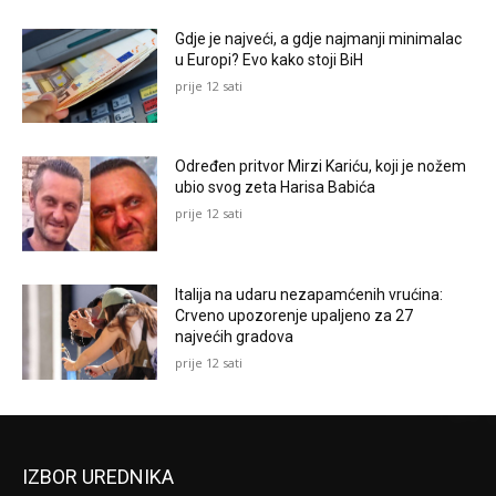
Gdje je najveći, a gdje najmanji minimalac
u Europi? Evo kako stoji BiH
prije 12 sati
Određen pritvor Mirzi Kariću, koji je nožem
ubio svog zeta Harisa Babića
prije 12 sati
Italija na udaru nezapamćenih vrućina:
Crveno upozorenje upaljeno za 27
najvećih gradova
prije 12 sati
IZBOR UREDNIKA