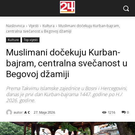
Naslovnica
Vijesti
Kultura
Muslimani dočekuju Kurban-bajram,
centralna svečanost u Begovoj džamiji
Kultura
Top vijesti
Muslimani dočekuju Kurban-
bajram, centralna svečanost u
Begovoj džamiji
Prema Takvimu Islamske zajednice u Bosni i Hercegovini,
danas je prvi dan Kurban-bajrama 1447. godine po H./
2026. godine.
autor:
A C
27. Maja 2026.
1216
0