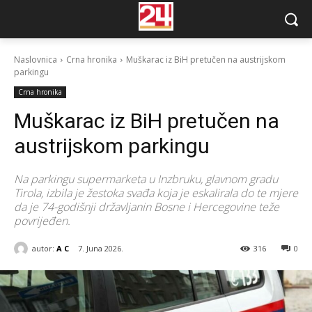
Naslovnica
Crna hronika
Muškarac iz BiH pretučen na austrijskom
parkingu
Crna hronika
Muškarac iz BiH pretučen na
austrijskom parkingu
Na parkingu supermarketa u Inzbruku, glavnom gradu
Tirola, izbila je žestoka svađa koja je eskalirala do te mjere
da je 74-godišnji državljanin Bosne i Hercegovine teže
povrijeđen.
autor:
A C
7. Juna 2026.
316
0