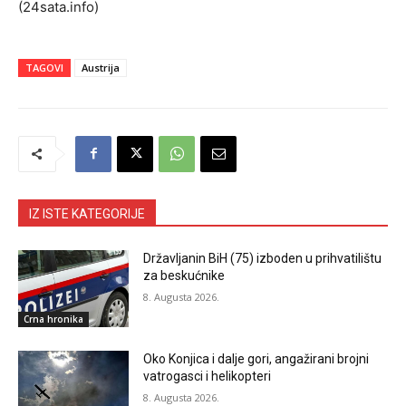
(24sata.info)
TAGOVI
Austrija
IZ ISTE KATEGORIJE
Državljanin BiH (75) izboden u prihvatilištu
za beskućnike
8. Augusta 2026.
Crna hronika
Oko Konjica i dalje gori, angažirani brojni
vatrogasci i helikopteri
8. Augusta 2026.