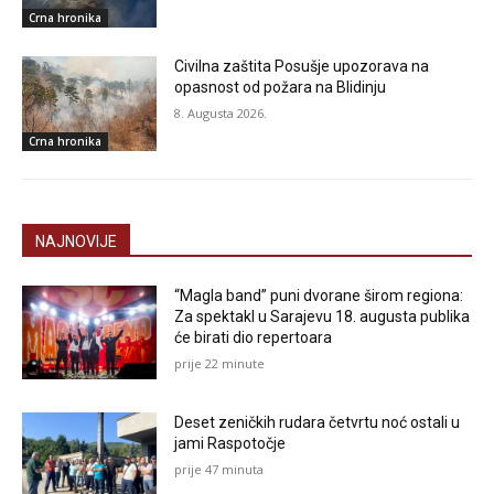
Crna hronika
Civilna zaštita Posušje upozorava na
opasnost od požara na Blidinju
8. Augusta 2026.
Crna hronika
NAJNOVIJE
“Magla band” puni dvorane širom regiona:
Za spektakl u Sarajevu 18. augusta publika
će birati dio repertoara
prije 22 minute
Deset zeničkih rudara četvrtu noć ostali u
jami Raspotočje
prije 47 minuta