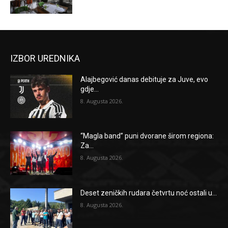
IZBOR UREDNIKA
Alajbegović danas debituje za Juve, evo
gdje...
8. Augusta 2026.
“Magla band” puni dvorane širom regiona:
Za...
8. Augusta 2026.
Deset zeničkih rudara četvrtu noć ostali u...
8. Augusta 2026.