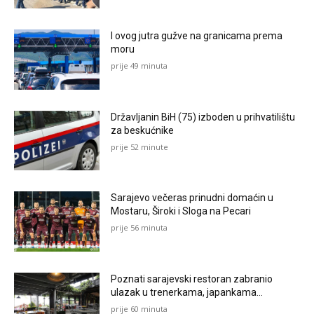
I ovog jutra gužve na granicama prema
moru
prije 49 minuta
Državljanin BiH (75) izboden u prihvatilištu
za beskućnike
prije 52 minute
Sarajevo večeras prinudni domaćin u
Mostaru, Široki i Sloga na Pecari
prije 56 minuta
Poznati sarajevski restoran zabranio
ulazak u trenerkama, japankama…
prije 60 minuta