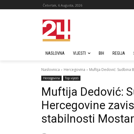
Četvrtak, 6 Augusta, 2026
NASLOVNA
VIJESTI
BIH
REGIJA
Naslovnica
Hercegovina
Muftija Dedović: Sudbina B
Hercegovina
Top vijesti
Muftija Dedović: 
Hercegovine zavisi
stabilnosti Mosta