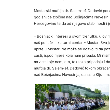
Mostarski muftija dr. Salem-ef. Dedović poru
godišnjice zločina nad Bošnjacima Nevesinja,
Hercegovine te da od njegove stabilnosti i j
– Bošnjački interesi u ovom trenutku, u ovi
naš politički i kulturni centar – Mostar. Sv
uprte u Mostar. Ne može se dozvoliti da poz
časti, ispod mjere koja nam pripada. Mi ni
mrvice koje nam, eto, tek tako pripadaju i d
muftija dr. Salem-ef. Dedović tokom obraćan
nad Bošnjacima Nevesinja, danas u Kljunim