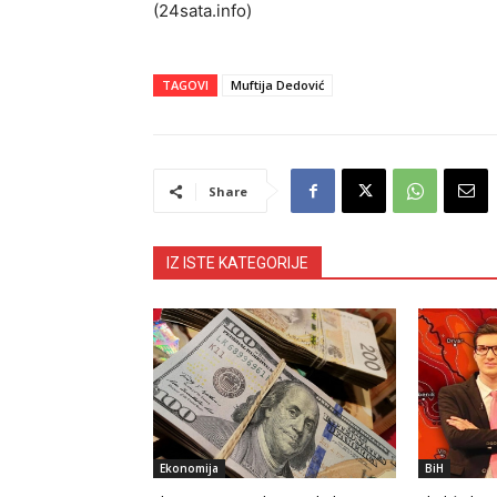
(24sata.info)
TAGOVI
Muftija Dedović
Share
IZ ISTE KATEGORIJE
Ekonomija
BiH