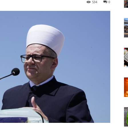
534
0