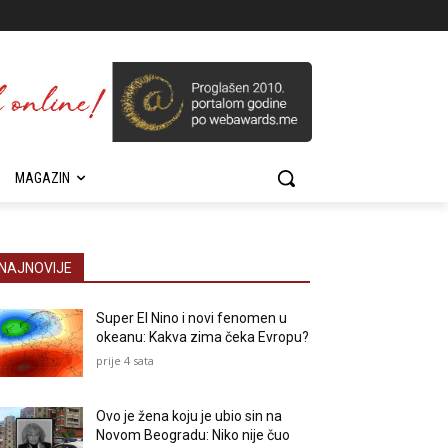
MAGAZIN
NAJNOVIJE
Super El Nino i novi fenomen u
okeanu: Kakva zima čeka Evropu?
prije 4 sata
Ovo je žena koju je ubio sin na
Novom Beogradu: Niko nije čuo