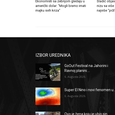
Ekonomisti sa zebnjom gledaju u
Sladić objav
američki dolar: “Mogli bismo imati
nizu sa više
majku svih kriza”
najviše “prži
IZBOR UREDNIKA
GoOut Festival na Jahorini i
Ravnoj planini:...
6. Augusta 2026.
Super El Nino i novi fenomen u..
6. Augusta 2026.
Ovo je žena koju je ubio sin...