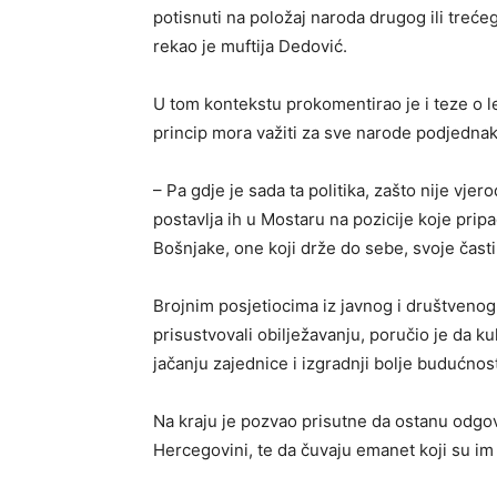
potisnuti na položaj naroda drugog ili trećeg
rekao je muftija Dedović.
U tom kontekstu prokomentirao je i teze o le
princip mora važiti za sve narode podjednak
– Pa gdje je sada ta politika, zašto nije vje
postavlja ih u Mostaru na pozicije koje pripa
Bošnjake, one koji drže do sebe, svoje časti
Brojnim posjetiocima iz javnog i društvenog
prisustvovali obilježavanju, poručio je da k
jačanju zajednice i izgradnji bolje budućnost
Na kraju je pozvao prisutne da ostanu odgov
Hercegovini, te da čuvaju emanet koji su im o