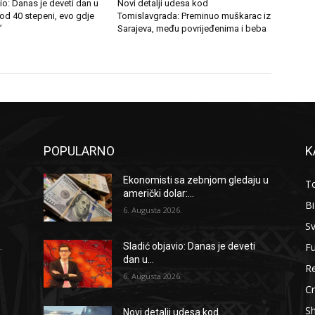
io: Danas je deveti dan u
Novi detalji udesa kod
 od 40 stepeni, evo gdje
Tomislavgrada: Preminuo muškarac iz
”
Sarajeva, među povrijeđenima i beba
POPULARNO
K
Ekonomisti sa zebnjom gledaju u
To
američki dolar:...
B
6. Augusta 2026.
Sv
F
.
Sladić objavio: Danas je deveti
dan u...
Re
6. Augusta 2026.
Cr
S
Novi detalji udesa kod