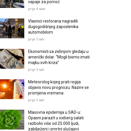
vapaje za pomoć
prije 4 sata
Vlasnici restorana nagradili
dugogodišnjeg zaposlenika
automobilom
prije 5 sati
Ekonomisti sa zebnjom gledaju u
američki dolar: “Mogli bismo imati
majku svih kriza”
prije 5 sati
Meteorolog kojeg prati regija
objavio novu prognozu: Nazire se
promjena vremena
prije 5 sati
Masovna epidemija u SAD-u:
Opasni parazit u iceberg salati
razbolio više od 25.000 ljudi,
zabilježeni i smrtni slučajevi