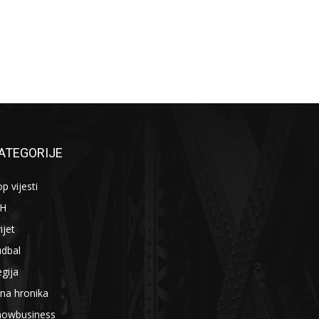
ATEGORIJE
p vijesti
iH
ijet
udbal
gija
na hronika
howbusiness