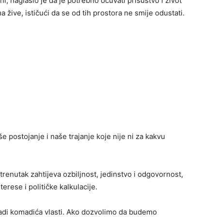
, naglasio je da je potrebno očuvati prisustvo i život
 žive, ističući da se od tih prostora ne smije odustati.
še postojanje i naše trajanje koje nije ni za kakvu
trenutak zahtijeva ozbiljnost, jedinstvo i odgovornost,
terese i političke kalkulacije.
 radi komadića vlasti. Ako dozvolimo da budemo