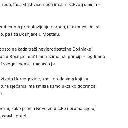
 reda, tada vlast više neće imati nikakvog smisla –
gitimnom predstavljanju naroda, istaknuvši da isti
o, pa i za Bošnjake u Mostaru.
rodostojna kada traži nevjerodostojne Bošnjake i
daju Bošnjacima? I mi tražimo isti princip – legitimne
 i svoga imena – naglasio je.
 života Hercegovine, kao i građanima koji su
ultura sjećanja ima smisla samo ukoliko doprinosi
i.
orni, kako prema Nevesinju tako i prema cijeloj
stavili preci.