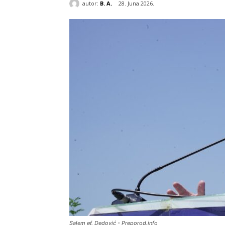
autor:
B. A.
28. Juna 2026.
Salem ef. Dedović - Preporod.info