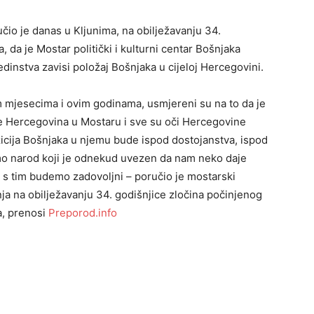
čio je danas u Kljunima, na obilježavanju 34.
 da je Mostar politički i kulturni centar Bošnjaka
edinstva zavisi položaj Bošnjaka u cijeloj Hercegovini.
m mjesecima i ovim godinama, usmjereni su na to da je
a je Hercegovina u Mostaru i sve su oči Hercegovine
icija Bošnjaka u njemu bude ispod dostojanstva, ispod
smo narod koji je odnekud uvezen da nam neko daje
a s tim budemo zadovoljni – poručio je mostarski
ja na obilježavanju 34. godišnjice zločina počinjenog
a, prenosi
Preporod.info