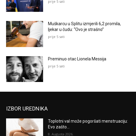
prije 5 sati
Muškarcu u Splitu izmjerili 6,2 promila,
ljekar u čudu: “Ovo je strašno”
prije 5 sati
Preminuo otac Lionela Messija
prije 5 sati
IZBOR UREDNIKA
Toplotni val može pogoršati menstruaciju:
Evo zašto...
8. Augusta 2026.