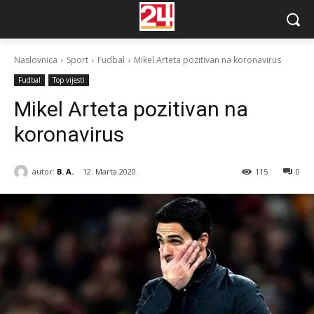
Naslovnica
Sport
Fudbal
Mikel Arteta pozitivan na koronavirus
Fudbal
Top vijesti
Mikel Arteta pozitivan na
koronavirus
autor:
B. A.
12. Marta 2020.
115
0