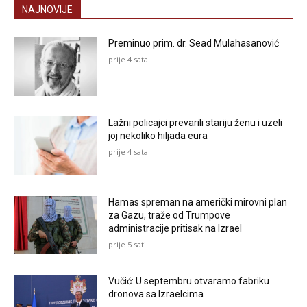
NAJNOVIJE
Preminuo prim. dr. Sead Mulahasanović
prije 4 sata
Lažni policajci prevarili stariju ženu i uzeli
joj nekoliko hiljada eura
prije 4 sata
Hamas spreman na američki mirovni plan
za Gazu, traže od Trumpove
administracije pritisak na Izrael
prije 5 sati
Vučić: U septembru otvaramo fabriku
dronova sa Izraelcima