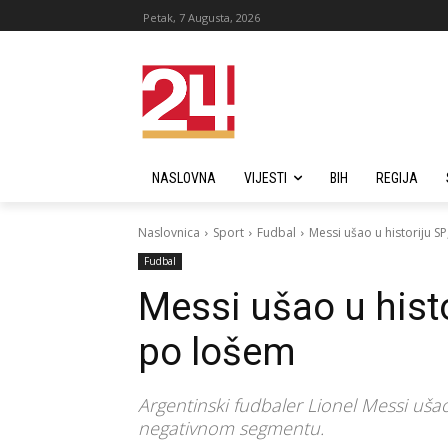
Petak, 7 Augusta, 2026
NASLOVNA
VIJESTI
BIH
REGIJA
Naslovnica
Sport
Fudbal
Messi ušao u historiju S
Fudbal
Messi ušao u histo
po lošem
Argentinski fudbaler Lionel Messi ušao
negativnom segmentu.