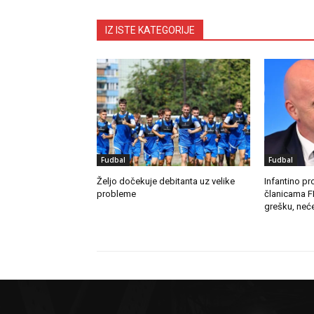
IZ ISTE KATEGORIJE
Fudbal
Fudbal
Željo dočekuje debitanta uz velike
Infantino pro
probleme
članicama F
grešku, neće