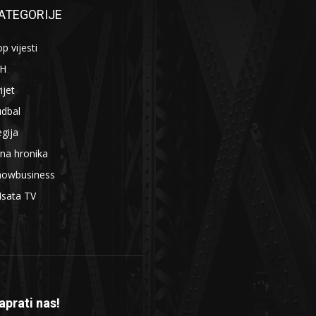
ATEGORIJE
p vijesti
iH
ijet
udbal
gija
na hronika
howbusiness
4sata TV
aprati nas!