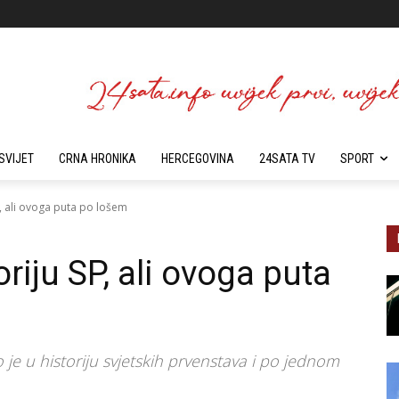
SVIJET
CRNA HRONIKA
HERCEGOVINA
24SATA TV
SPORT
P, ali ovoga puta po lošem
riju SP, ali ovoga puta
 je u historiju svjetskih prvenstava i po jednom