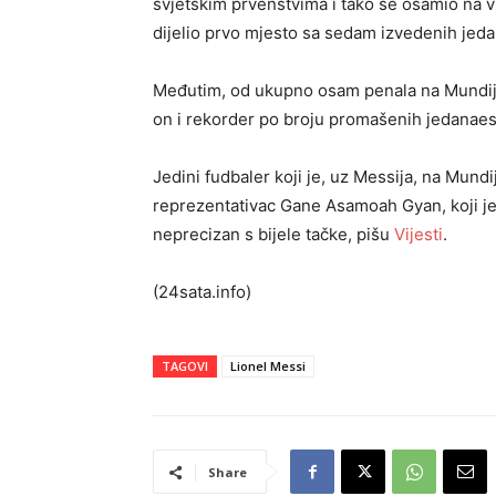
svjetskim prvenstvima i tako se osamio na vr
dijelio prvo mjesto sa sedam izvedenih jed
Međutim, od ukupno osam penala na Mundijal
on i rekorder po broju promašenih jedanaes
Jedini fudbaler koji je, uz Messija, na Mund
reprezentativac Gane Asamoah Gyan, koji je
neprecizan s bijele tačke, pišu
Vijesti
.
(24sata.info)
TAGOVI
Lionel Messi
Share