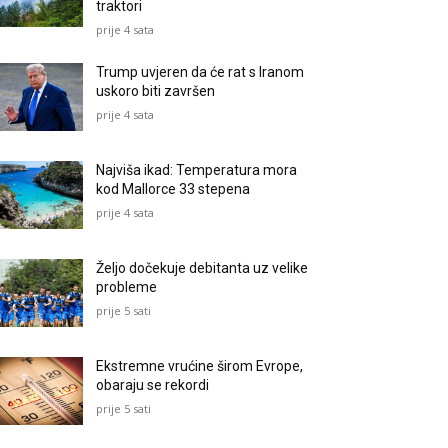
traktori
prije 4 sata
Trump uvjeren da će rat s Iranom
uskoro biti završen
prije 4 sata
Najviša ikad: Temperatura mora
kod Mallorce 33 stepena
prije 4 sata
Željo dočekuje debitanta uz velike
probleme
prije 5 sati
Ekstremne vrućine širom Evrope,
obaraju se rekordi
prije 5 sati