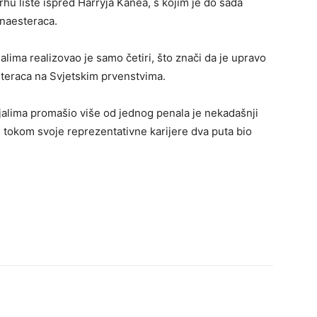
hu liste ispred Harryja Kanea, s kojim je do sada
anaesteraca.
ima realizovao je samo četiri, što znači da je upravo
teraca na Svjetskim prvenstvima.
ijalima promašio više od jednog penala je nekadašnji
 tokom svoje reprezentativne karijere dva puta bio