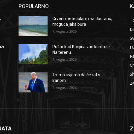
POPULARNO
K
,
Crveni meteoalarm na Jadranu,
To
moguća jaka bura
B
7. Augusta 2026.
Sv
F
aži
Požar kod Konjica van kontrole:
Na terenu...
Re
7. Augusta 2026.
Cr
S
Trump uvjeren da će rat s
Iranom...
2
7. Augusta 2026.
SATA
Z