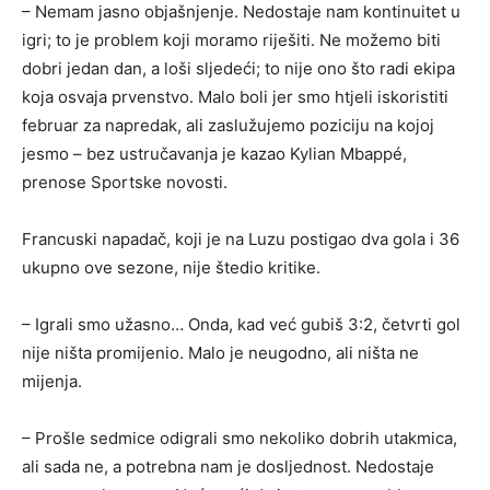
– Nemam jasno objašnjenje. Nedostaje nam kontinuitet u
igri; to je problem koji moramo riješiti. Ne možemo biti
dobri jedan dan, a loši sljedeći; to nije ono što radi ekipa
koja osvaja prvenstvo. Malo boli jer smo htjeli iskoristiti
februar za napredak, ali zaslužujemo poziciju na kojoj
jesmo – bez ustručavanja je kazao Kylian Mbappé,
prenose Sportske novosti.
Francuski napadač, koji je na Luzu postigao dva gola i 36
ukupno ove sezone, nije štedio kritike.
– Igrali smo užasno… Onda, kad već gubiš 3:2, četvrti gol
nije ništa promijenio. Malo je neugodno, ali ništa ne
mijenja.
– Prošle sedmice odigrali smo nekoliko dobrih utakmica,
ali sada ne, a potrebna nam je dosljednost. Nedostaje