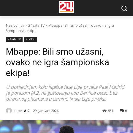
Naslovnica
24sata TV
Mbappe: Bili smo užasni, ovako ne igra
šampionska ekipa!
24sata TV
Fudbal
Mbappe: Bili smo užasni,
ovako ne igra šampionska
ekipa!
U posljednjem kolu ligaške faze Lige prvaka Real Madrid
je porazom (4:2) na gostovanju kod Benfice ostao bez
direktnog plasmana u osminu finala Lige prvaka.
autor:
A C
29. Januara 2026.
531
0