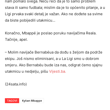
nam pomalo svega. Neću reći da je to samo problem
stava ili samo fudbala; mislim da je to općenito pitanje, a u
Ligi prvaka svaki detalj je važan. Ako ne dođete sa svime
da biste pobijedili utakmicu…
Konačno, Mbappé je poslao poruku navijačima Reala.
Tačnije, apel.
– Molim navijače Bernabéua da dođu s željom da podrže
ekipu. Još nismo eliminisani, a u La Ligi smo u dobrom
smjeru. Ako Bernabéu bude iza nas, odigrat ćemo sjajnu
utakmicu u nedjelju, pišu
Vijesti.ba.
(24sata.info)
TAGOVI
Kylian Mbappe