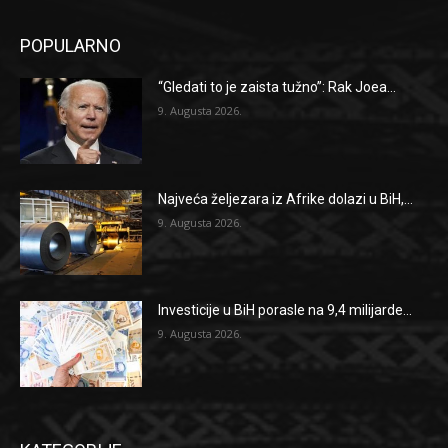
POPULARNO
“Gledati to je zaista tužno”: Rak Joea...
9. Augusta 2026.
Najveća željezara iz Afrike dolazi u BiH,...
9. Augusta 2026.
Investicije u BiH porasle na 9,4 milijarde...
9. Augusta 2026.