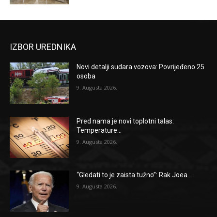
IZBOR UREDNIKA
Novi detalji sudara vozova: Povrijeđeno 25
osoba
9. Augusta 2026.
Pred nama je novi toplotni talas:
Temperature...
9. Augusta 2026.
“Gledati to je zaista tužno”: Rak Joea...
9. Augusta 2026.