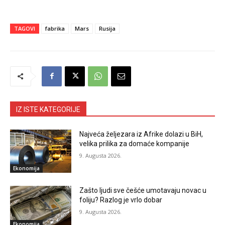
TAGOVI
fabrika
Mars
Rusija
IZ ISTE KATEGORIJE
Najveća željezara iz Afrike dolazi u BiH,
velika prilika za domaće kompanije
9. Augusta 2026.
Ekonomija
Zašto ljudi sve češće umotavaju novac u
foliju? Razlog je vrlo dobar
9. Augusta 2026.
Ekonomija