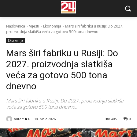
Naslovnica
Vijesti
Ekonomija
Mars širi fabriku u Rusiji: Do 2027.
proizvodnja slatkiša veća za gotovo 500 tona dnevno
Ekonomija
Mars širi fabriku u Rusiji: Do
2027. proizvodnja slatkiša
veća za gotovo 500 tona
dnevno
Mars širi fabriku u Rusiji: Do 2027. proizvodnja slatkiša
veća za gotovo 500 tona dnevno...
autor:
A C
18. Maja 2026.
405
0