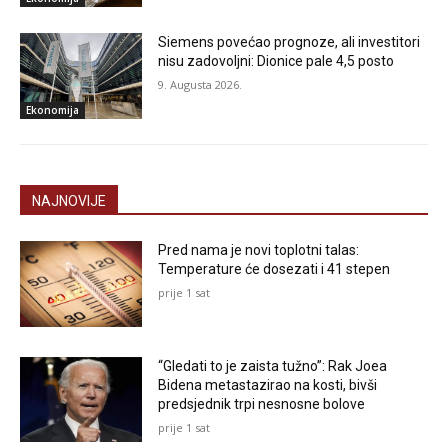
Siemens povećao prognoze, ali investitori
nisu zadovoljni: Dionice pale 4,5 posto
9. Augusta 2026.
Ekonomija
NAJNOVIJE
Pred nama je novi toplotni talas:
Temperature će dosezati i 41 stepen
prije 1 sat
“Gledati to je zaista tužno”: Rak Joea
Bidena metastazirao na kosti, bivši
predsjednik trpi nesnosne bolove
prije 1 sat