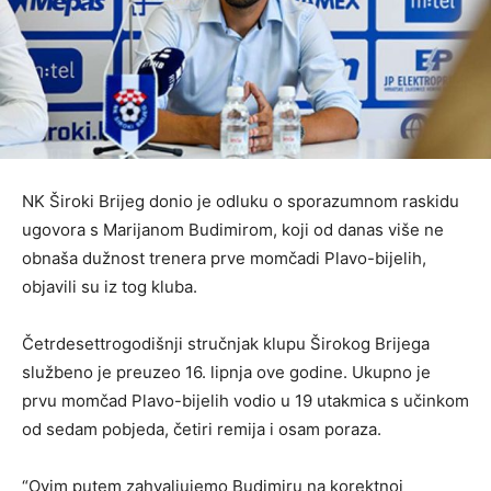
NK Široki Brijeg donio je odluku o sporazumnom raskidu
ugovora s Marijanom Budimirom, koji od danas više ne
obnaša dužnost trenera prve momčadi Plavo-bijelih,
objavili su iz tog kluba.
Četrdesettrogodišnji stručnjak klupu Širokog Brijega
službeno je preuzeo 16. lipnja ove godine. Ukupno je
prvu momčad Plavo-bijelih vodio u 19 utakmica s učinkom
od sedam pobjeda, četiri remija i osam poraza.
“Ovim putem zahvaljujemo Budimiru na korektnoj