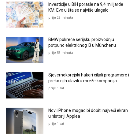
Investicije u BiH porasle na 9,4 milijarde
KM: Evo u šta se najviše ulagalo
prije 29 minuta
BMW pokreće serijsku proizvodnju
potpuno električnog i3 u Münchenu
prije 58 minuta
Sjevernokorejski hakeri ciljali programere i
preko njih ulazili u mreže kompanija
prije 1 sat
Novi iPhone mogao bi dobiti najveći ekran
u historiji Applea
prije 1 sat