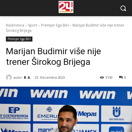
Naslovnica
Sport
Premijer liga BiH
Marijan Budimir više nije trener
Širokog Brijega
Premijer liga BiH
Marijan Budimir više nije
trener Širokog Brijega
autor:
B. A.
23. Decembra 2023.
3150
0