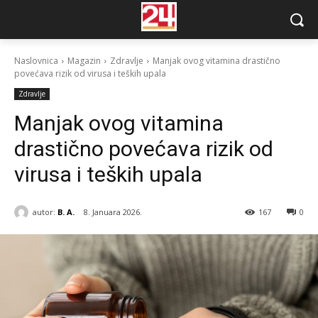
Naslovnica
Magazin
Zdravlje
Manjak ovog vitamina drastično
povećava rizik od virusa i teških upala
Zdravlje
Manjak ovog vitamina
drastično povećava rizik od
virusa i teških upala
autor:
B. A.
8. Januara 2026.
167
0