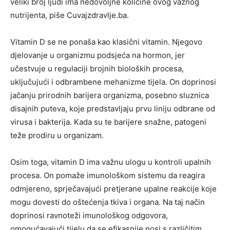
veliki broj ljudi ima nedovoljne količine ovog važnog
nutrijenta, piše Cuvajzdravlje.ba.
Vitamin D se ne ponaša kao klasični vitamin. Njegovo
djelovanje u organizmu podsjeća na hormon, jer
učestvuje u regulaciji brojnih bioloških procesa,
uključujući i odbrambene mehanizme tijela. On doprinosi
jačanju prirodnih barijera organizma, posebno sluznica
disajnih puteva, koje predstavljaju prvu liniju odbrane od
virusa i bakterija. Kada su te barijere snažne, patogeni
teže prodiru u organizam.
Osim toga, vitamin D ima važnu ulogu u kontroli upalnih
procesa. On pomaže imunološkom sistemu da reagira
odmjereno, sprječavajući pretjerane upalne reakcije koje
mogu dovesti do oštećenja tkiva i organa. Na taj način
doprinosi ravnoteži imunološkog odgovora,
omogućavajući tijelu da se efikasnije nosi s različitim