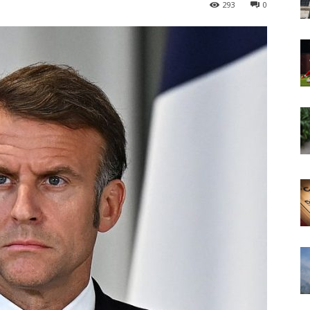
293
0