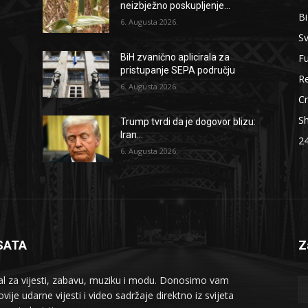
neizbježno poskupljenje...
B
6. Augusta 2026.
Sv
F
BiH zvanično aplicirala za
pristupanje SEPA području
Re
6. Augusta 2026.
Cr
S
Trump tvrdi da je dogovor blizu:
Iran...
2
6. Augusta 2026.
SATA
Z
al za vijesti, zabavu, muziku i modu. Donosimo vam
vije udarne vijesti i video sadržaje direktno iz svijeta