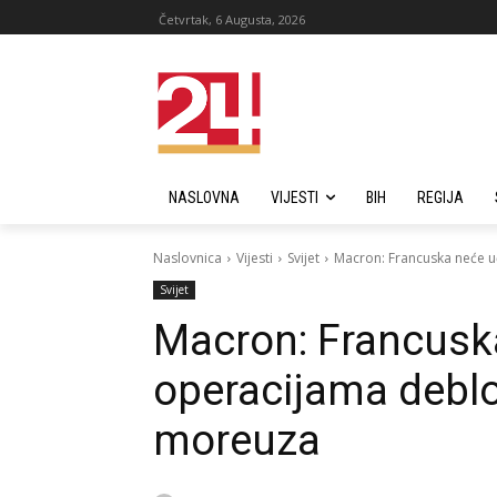
Četvrtak, 6 Augusta, 2026
NASLOVNA
VIJESTI
BIH
REGIJA
Naslovnica
Vijesti
Svijet
Macron: Francuska neće 
Svijet
Macron: Francuska
operacijama deb
moreuza