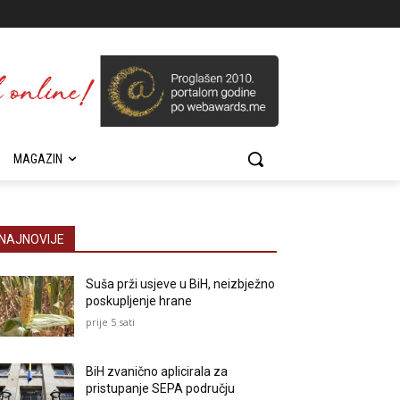
MAGAZIN
NAJNOVIJE
Suša prži usjeve u BiH, neizbježno
poskupljenje hrane
prije 5 sati
BiH zvanično aplicirala za
pristupanje SEPA području