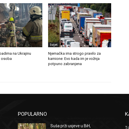
Svijet
padima na Ukrajinu
Njemačka ima strogo pravilo za
t osoba
kamione: Evo kada im je vožnja
potpuno zabranjena
POPULARNO
K
Suša prži usjeve u BiH,
To