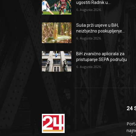
ugostiti Radnik u...
6. Augusta 2026.
Suša prži usjeve u BiH,
neizbježno poskupljenje...
6. Augusta 2026.
BiH zvanično aplicirala za
pristupanje SEPA području
6. Augusta 2026.
24 
Port
najno