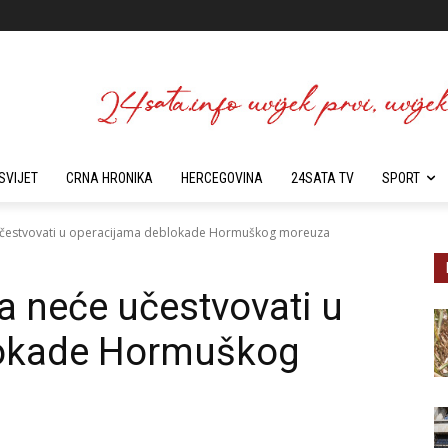
SVIJET
CRNA HRONIKA
HERCEGOVINA
24SATA TV
SPORT
učestvovati u operacijama deblokade Hormuškog moreuza
 neće učestvovati u
lokade Hormuškog