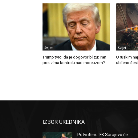
Svijet
Svijet
Trump tvrdi da je dogovor blizu: Iran
U ruskim na
preuzima kontrolu nad moreuzom?
ubijeno šes
IZBOR UREDNIKA
Potvrđeno: FK Sarajevo će