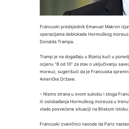
Francuski predsjednik Emanuel Makron izjav
operacijama deblokade Hormuškog moreuza,
Donalda Trampa.
Tramp je na događaju u Bijeloj kući u pone
ocjenu “8 od 10” za stav o uključivanju sav
moreuz, sugerišući da je Francuska spremna
Američke Države.
– Nismo strana u ovom sukobu i stoga Franc
ili oslobađanja Hormuškog moreuza u trenu
vlade posvećene situaciji na Bliskom istoku.
Francuski zvaničnici navode da Pariz nastavlj