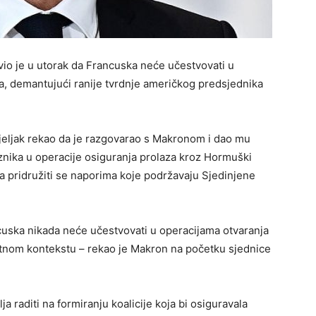
io je u utorak da Francuska neće učestvovati u
 demantujući ranije tvrdnje američkog predsjednika
djeljak rekao da je razgovarao s Makronom i dao mu
eznika u operacije osiguranja prolaza kroz Hormuški
 pridružiti se naporima koje podržavaju Sjedinjene
uska nikada neće učestvovati u operacijama otvaranja
tnom kontekstu – rekao je Makron na početku sjednice
a raditi na formiranju koalicije koja bi osiguravala