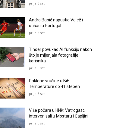
prije 5 sati
Andro Babić napustio Velež i
otišao u Portugal
prije 5 sati
Tinder povukao AI funkciju nakon
što je mijenjala fotografije
korisnika
prije 5 sati
Paklene vrućine u BiH:
Temperature do 41 stepen
prije 6 sati
Više požara u HNK: Vatrogasci
intervenisali u Mostaru i Čapljini
prije 6 sati