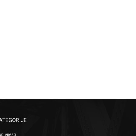
ATEGORIJE
p vijesti