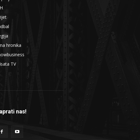
iH
ijet
udbal
gija
na hronika
howbusiness
4sata TV
aprati nas!