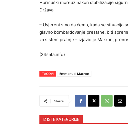
Hormuški moreuz nakon stabilizacije sigurno
Država.
– Uvjereni smo da ćemo, kada se situacija sm
glavno bombardovanje prestane, biti sprem
za sistem pratnje – izjavio je Makron, preno
(24sata.info)
TAGOVI
Emmanuel Macron
Share
IZ ISTE KATEGORIJE