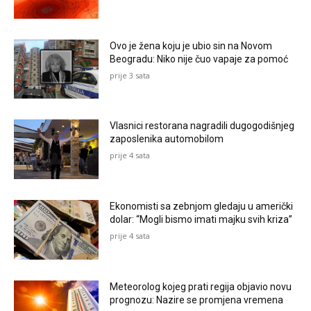
Ovo je žena koju je ubio sin na Novom
Beogradu: Niko nije čuo vapaje za pomoć
prije 3 sata
Vlasnici restorana nagradili dugogodišnjeg
zaposlenika automobilom
prije 4 sata
Ekonomisti sa zebnjom gledaju u američki
dolar: “Mogli bismo imati majku svih kriza”
prije 4 sata
Meteorolog kojeg prati regija objavio novu
prognozu: Nazire se promjena vremena