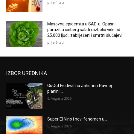
prije 4 sata
Masovna epidemija u SAD-u: Opasni
parazit u iceberg salati razbolio više od
25.000 ljudi, zabilježeni i smrtni slučajevi
prije 5 sati
IZBOR UREDNIKA
GoOut Festival na Jahorini i Ravnoj
planini:...
6. Augusta 2026.
Super El Nino i novi fenomen u...
6. Augusta 2026.