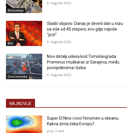
6. Augusta 2026.
Ekonomija
Sladić objavio: Danas je deveti dan u nizu
sa više od 40 stepeni, evo gdje najviše
“prži”
6. Augusta 2026.
BiH
Novi detalji udesa kod Tomislavgrada:
Preminuo muškarac iz Sarajeva, među
povrijeđenima i beba
6. Augusta 2026.
Crna hronika
NAJNOVIJE
Super El Nino i novi fenomen u okeanu:
Kakva zima čeka Evropu?
prije 3 sata