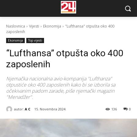
Naslovnica
Vijesti
Ekonomija
"Lufthansa" otpušta oko 400
zaposlenih
Ekonomija
Top vijesti
“Lufthansa” otpušta oko 400
zaposlenih
Njemačka nacionalna avio-kompanija "Lufthanza"
otpustiće oko 400 zaposlenih kako bi se izborila sa
očekivanim padom zarade, piše njemački magazin
"Menadžer".
autor:
A C
15. Novembra 2024.
136
0