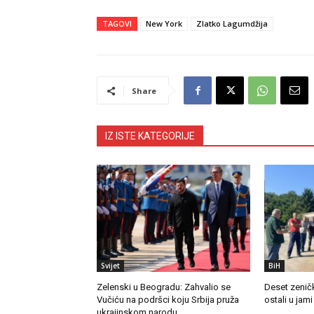
TAGOVI
New York
Zlatko Lagumdžija
Share
IZ ISTE KATEGORIJE
Svijet
BiH
Zelenski u Beogradu: Zahvalio se
Deset zeničk
Vučiću na podršci koju Srbija pruža
ostali u jam
ukrajinskom narodu