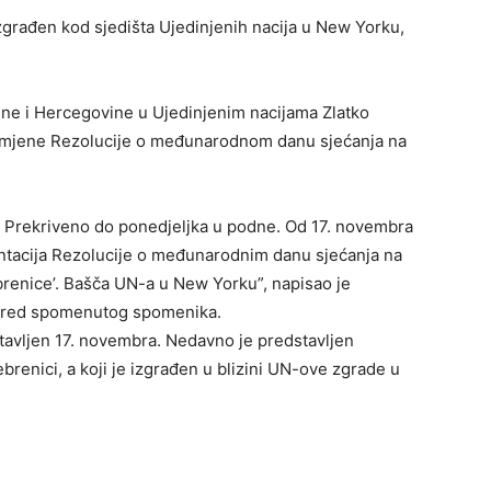
građen kod sjedišta Ujedinjenih nacija u New Yorku,
sne i Hercegovine u Ujedinjenim nacijama Zlatko
primjene Rezolucije o međunarodnom danu sjećanja na
… Prekriveno do ponedjeljka u podne. Od 17. novembra
entacija Rezolucije o međunarodnim danu sjećanja na
brenice’. Bašča UN-a u New Yorku”, napisao je
 pored spomenutog spomenika.
tavljen 17. novembra. Nedavno je predstavljen
enici, a koji je izgrađen u blizini UN-ove zgrade u