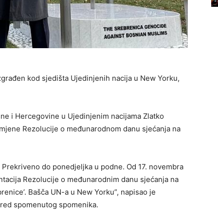
građen kod sjedišta Ujedinjenih nacija u New Yorku,
sne i Hercegovine u Ujedinjenim nacijama Zlatko
primjene Rezolucije o međunarodnom danu sjećanja na
… Prekriveno do ponedjeljka u podne. Od 17. novembra
entacija Rezolucije o međunarodnim danu sjećanja na
brenice’. Bašča UN-a u New Yorku”, napisao je
 pored spomenutog spomenika.