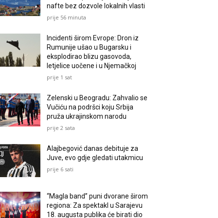
nafte bez dozvole lokalnih vlasti
prije 56 minuta
Incidenti širom Evrope: Dron iz
Rumunije ušao u Bugarsku i
eksplodirao blizu gasovoda,
letjelice uočene i u Njemačkoj
prije 1 sat
Zelenski u Beogradu: Zahvalio se
Vučiću na podršci koju Srbija
pruža ukrajinskom narodu
prije 2 sata
Alajbegović danas debituje za
Juve, evo gdje gledati utakmicu
prije 6 sati
“Magla band” puni dvorane širom
regiona: Za spektakl u Sarajevu
18. augusta publika će birati dio