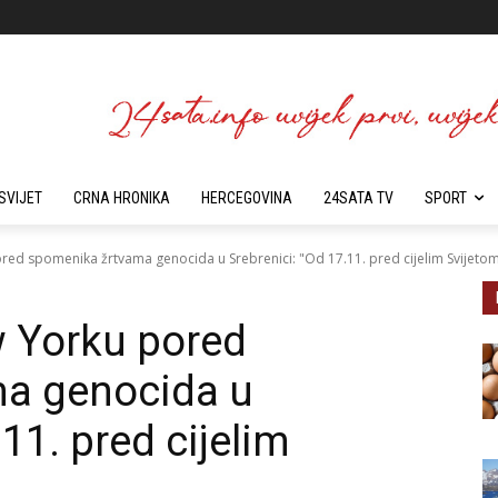
SVIJET
CRNA HRONIKA
HERCEGOVINA
24SATA TV
SPORT
ed spomenika žrtvama genocida u Srebrenici: "Od 17.11. pred cijelim Svijeto
 Yorku pored
a genocida u
11. pred cijelim