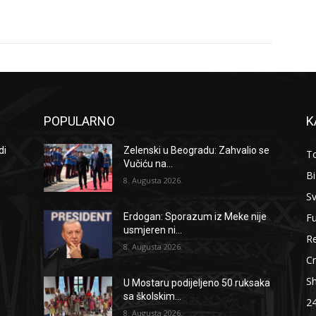
POPULARNO
K
di
Zelenski u Beogradu: Zahvalio se
To
Vučiću na...
B
8. Augusta 2026.
Sv
F
Erdogan: Sporazum iz Meke nije
usmjeren ni...
Re
8. Augusta 2026.
Cr
S
U Mostaru podijeljeno 50 ruksaka
sa školskim...
2
8. Augusta 2026.