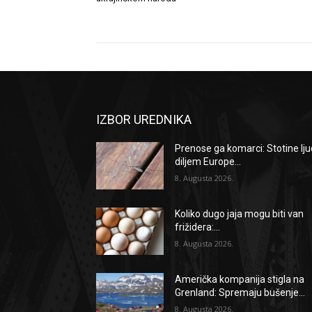
IZBOR UREDNIKA
Prenose ga komarci: Stotine lju
diljem Europe...
8. Augusta 2026.
Koliko dugo jaja mogu biti van
frižidera:...
8. Augusta 2026.
Američka kompanija stigla na
Grenland: Spremaju bušenje...
8. Augusta 2026.