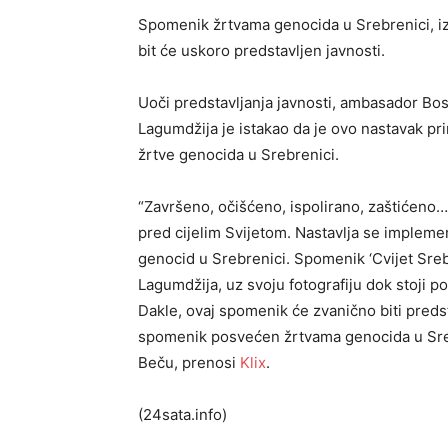
Spomenik žrtvama genocida u Srebrenici, iz
bit će uskoro predstavljen javnosti.
Uoči predstavljanja javnosti, ambasador Bo
Lagumdžija je istakao da je ovo nastavak 
žrtve genocida u Srebrenici.
“Završeno, očišćeno, ispolirano, zaštićeno
pred cijelim Svijetom. Nastavlja se implem
genocid u Srebrenici. Spomenik ‘Cvijet Sre
Lagumdžija, uz svoju fotografiju dok stoji
Dakle, ovaj spomenik će zvanično biti preds
spomenik posvećen žrtvama genocida u Srebr
Beču, prenosi
Klix
.
(24sata.info)