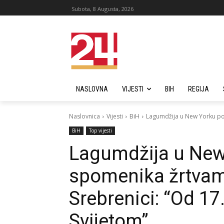
Subota, 8 Augusta, 2026
NASLOVNA
VIJESTI
BIH
REGIJA
Naslovnica
Vijesti
BiH
Lagumdžija u New Yorku por
BiH
Top vijesti
Lagumdžija u New
spomenika žrtvam
Srebrenici: “Od 17.
Svijetom”