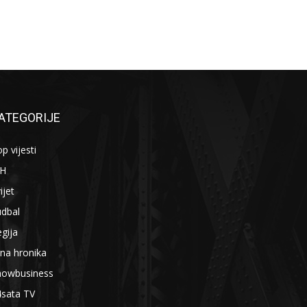
ATEGORIJE
p vijesti
iH
ijet
udbal
gija
na hronika
howbusiness
4sata TV