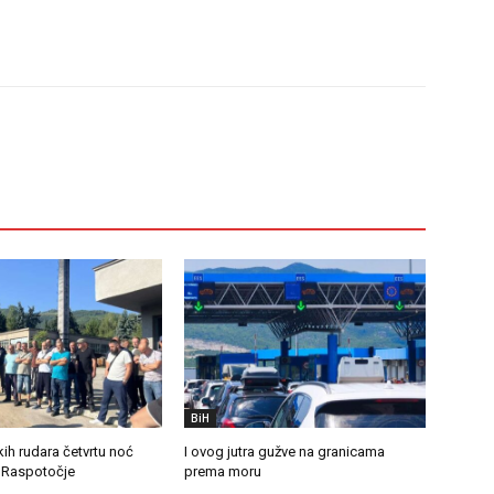
BiH
ih rudara četvrtu noć
I ovog jutra gužve na granicama
i Raspotočje
prema moru