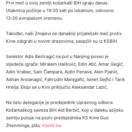
Prvi meč u ovoj zemlji košarkaši BiH igraju danas.
Utakmica počinje u 19:30 sati po lokalnom, odnosno
13:30 evropskom vremenu.
Također, naši Zmajevi će današnji prijateljski meč protiv
Kine odigrati u novim dresovima, saopćili su iz KSBiH.
Selektor Adis Bećiragić na put u Nanjing poveo je
sljedeće igrače: Miralem Halilović, Edin Atić, Amar Gegić,
Adin Vrabac, Sani Čampara, Ajdin Penava, Alen Pjanić,
Adnan Arslanagić, Fahrudin Manjgafić, Ismet Sejfić i Tarik
Hrelja. Ekipi se u Kini priključio Aleksandar Lazić.
Na čelu delegacije je predsjednik Upravnog odbora
Košarkaškog saveza BiH Aid Berbić, koji u daleku azijsku
zemlju putuje na poziv predsjednika KS Kine Guo
Zhenminga, pišu
Vijesti.ba
.