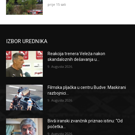
prije 15 sati
IZBOR UREDNIKA
Reakcija trenera Veleža nakon
skandaloznih dešavanja u...
9. Augusta 2026.
Filmska pljačka u centru Budve: Maskirani
razbojnici...
9. Augusta 2026.
Bivši iranski zvančnik priznao istinu: “Od
početka...
9. Augusta 2026.