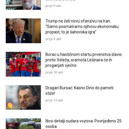
prije 9 sati
Trump ne želi novu ofanzivu na Iran:
“Samo posmatramo njihovu ekonomsku
propast, to je šahovska igra”
prije 9 sati
Borac u haotičnom startu prvenstva slavio
protiv Veleža, sramota Lešinara će ih
proganjati vječno
prije 10 sati
Dragan Bursać: Kasno Dino do pameti
stiže!
prije 13 sati
Novi detalji sudara vozova: Povrijeđeno 25
osoba