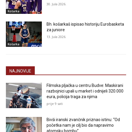
30. Jula 2026.
Košarka
Bh. košarkaš ispisao historiju Eurobasketa
za juniore
13. Jula 2026.
Košarka
NAJNOVIJE
Filmska pljačka u centru Budve: Maskirani
razbojnici upali u market i odnijeli 320.000
eura, policija traga za njima
prije 9 sati
Bivši iranski zvančnik priznao istinu: “Od
početka nam je cilj bio da napravimo
atomsku bombu”