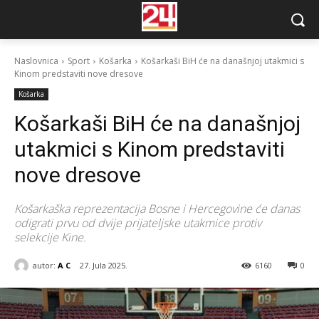
Naslovnica
Sport
Košarka
Košarkaši BiH će na današnjoj utakmici s
Kinom predstaviti nove dresove
Košarka
Košarkaši BiH će na današnjoj
utakmici s Kinom predstaviti
nove dresove
Košarkaška reprezentacija Bosne i Hercegovine će danas
odigrati prvu od dvije prijateljske utakmice protiv
selekcije Kine.
autor:
A C
27. Jula 2025.
6160
0