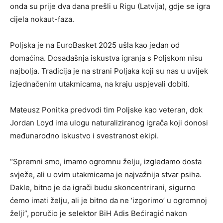
onda su prije dva dana prešli u Rigu (Latvija), gdje se igra
cijela nokaut-faza.
Poljska je na EuroBasket 2025 ušla kao jedan od
domaćina. Dosadašnja iskustva igranja s Poljskom nisu
najbolja. Tradicija je na strani Poljaka koji su nas u uvijek
izjednačenim utakmicama, na kraju uspjevali dobiti.
Mateusz Ponitka predvodi tim Poljske kao veteran, dok
Jordan Loyd ima ulogu naturaliziranog igrača koji donosi
međunarodno iskustvo i svestranost ekipi.
“Spremni smo, imamo ogromnu želju, izgledamo dosta
svježe, ali u ovim utakmicama je najvažnija stvar psiha.
Dakle, bitno je da igrači budu skoncentrirani, sigurno
ćemo imati želju, ali je bitno da ne ‘izgorimo’ u ogromnoj
želji”, poručio je selektor BiH Adis Bećiragić nakon