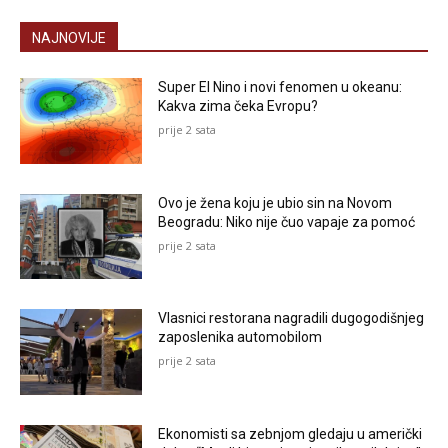
NAJNOVIJE
Super El Nino i novi fenomen u okeanu:
Kakva zima čeka Evropu?
prije 2 sata
Ovo je žena koju je ubio sin na Novom
Beogradu: Niko nije čuo vapaje za pomoć
prije 2 sata
Vlasnici restorana nagradili dugogodišnjeg
zaposlenika automobilom
prije 2 sata
Ekonomisti sa zebnjom gledaju u američki