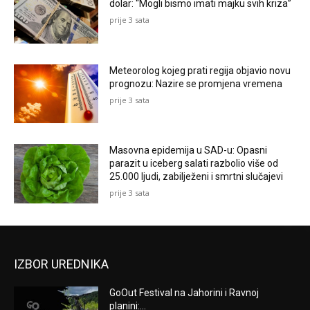
dolar: “Mogli bismo imati majku svih kriza”
prije 3 sata
Meteorolog kojeg prati regija objavio novu
prognozu: Nazire se promjena vremena
prije 3 sata
Masovna epidemija u SAD-u: Opasni
parazit u iceberg salati razbolio više od
25.000 ljudi, zabilježeni i smrtni slučajevi
prije 3 sata
IZBOR UREDNIKA
GoOut Festival na Jahorini i Ravnoj
planini:...