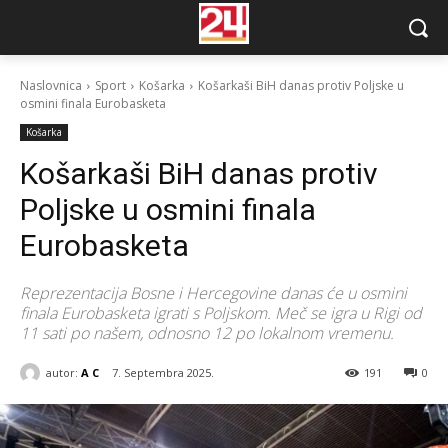
Naslovnica
Sport
Košarka
Košarkaši BiH danas protiv Poljske u
osmini finala Eurobasketa
Košarka
Košarkaši BiH danas protiv
Poljske u osmini finala
Eurobasketa
Reprezentacija Bosne i Hercegovine danas će u osmini
finala Eurobasketa igrati s Poljskom. Meč se igra u Rigi od
11 sati po našem, odnosno 12 po lokalnom vremenu.
autor:
A C
7. Septembra 2025.
191
0