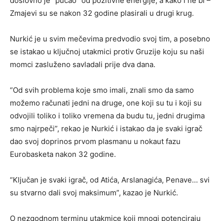
doslovno je “pucao” od pozitivne energije, a kako i ne bi –
Zmajevi su se nakon 32 godine plasirali u drugi krug.
Nurkić je u svim mečevima predvodio svoj tim, a posebno
se istakao u ključnoj utakmici protiv Gruzije koju su naši
momci zasluženo savladali prije dva dana.
“Od svih problema koje smo imali, znali smo da samo
možemo računati jedni na druge, one koji su tu i koji su
odvojili toliko i toliko vremena da budu tu, jedni drugima
smo najrpeči”, rekao je Nurkić i istakao da je svaki igrač
dao svoj doprinos prvom plasmanu u nokaut fazu
Eurobasketa nakon 32 godine.
“Ključan je svaki igrač, od Atića, Arslanagića, Penave… svi
su stvarno dali svoj maksimum”, kazao je Nurkić.
O nezgodnom terminu utakmice koji mnogi potenciraju