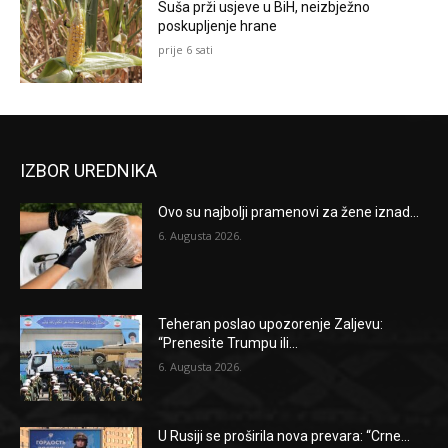
Suša prži usjeve u BiH, neizbježno
poskupljenje hrane
prije 6 sati
IZBOR UREDNIKA
Ovo su najbolji pramenovi za žene iznad...
6. Augusta 2026.
Teheran poslao upozorenje Zaljevu:
“Prenesite Trumpu ili...
6. Augusta 2026.
U Rusiji se proširila nova prevara: “Crne...