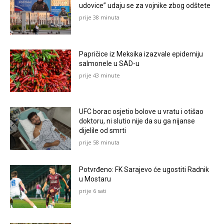
udovice” udaju se za vojnike zbog odštete
prije 38 minuta
Papričice iz Meksika izazvale epidemiju
salmonele u SAD-u
prije 43 minute
UFC borac osjetio bolove u vratu i otišao
doktoru, ni slutio nije da su ga nijanse
dijelile od smrti
prije 58 minuta
Potvrđeno: FK Sarajevo će ugostiti Radnik
u Mostaru
prije 6 sati