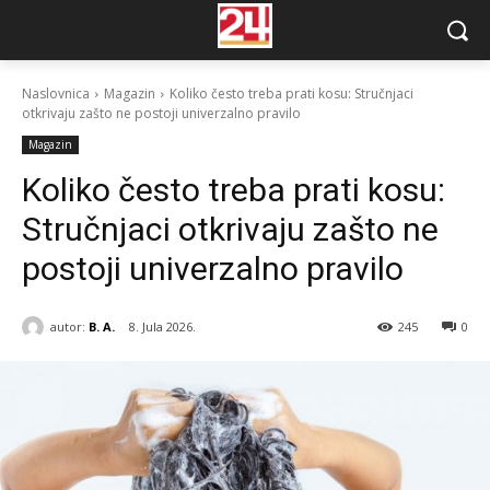
Naslovnica
Magazin
Koliko često treba prati kosu: Stručnjaci
otkrivaju zašto ne postoji univerzalno pravilo
Magazin
Koliko često treba prati kosu:
Stručnjaci otkrivaju zašto ne
postoji univerzalno pravilo
autor:
B. A.
8. Jula 2026.
245
0