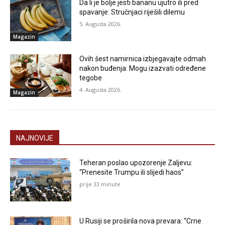
Da li je bolje jesti bananu ujutro ili pred
spavanje: Stručnjaci riješili dilemu
5. Augusta 2026.
Magazin
Ovih šest namirnica izbjegavajte odmah
nakon buđenja: Mogu izazvati određene
tegobe
4. Augusta 2026.
Magazin
NAJNOVIJE
Teheran poslao upozorenje Zaljevu:
“Prenesite Trumpu ili slijedi haos”
prije 33 minute
U Rusiji se proširila nova prevara: “Crne