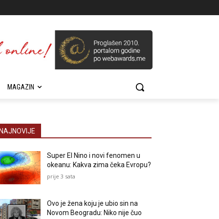
MAGAZIN
NAJNOVIJE
Super El Nino i novi fenomen u
okeanu: Kakva zima čeka Evropu?
prije 3 sata
Ovo je žena koju je ubio sin na
Novom Beogradu: Niko nije čuo