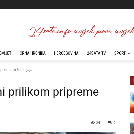
SVIJET
CRNA HRONIKA
HERCEGOVINA
24SATA TV
SPORT
ripreme prženih jaja
ni prilikom pripreme
241
0