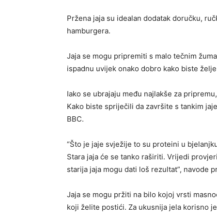
Pržena jaja su idealan dodatak doručku, ručk
hamburgera.
Jaja se mogu pripremiti s malo tečnim žuma
ispadnu uvijek onako dobro kako biste željel
Iako se ubrajaju među najlakše za pripremu,
Kako biste spriječili da završite s tankim jaj
BBC.
“Što je jaje svježije to su proteini u bjelanjku
Stara jaja će se tanko raširiti. Vrijedi provjer
starija jaja mogu dati loš rezultat”, navode p
Jaja se mogu pržiti na bilo kojoj vrsti masn
koji želite postići. Za ukusnija jela korisno 