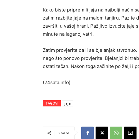
Kako biste pripremili jaja na najbolji način s
zatim razbijte jaje na malom tanjiru. Pazite 
završiti u vašoj hrani. Pažljivo izvucite jaje 
minute na laganoj vatri.
Zatim provjerite da li se bjelanjak stvrdnuo.
nego što ponovo provjerite. Bjelanjci bi treb
ostati tečan. Nakon toga začinite po želji i p
(24sata.info)
TAGOVI
jaja
Share