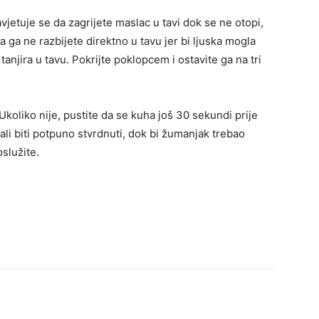
avjetuje se da zagrijete maslac u tavi dok se ne otopi,
da ga ne razbijete direktno u tavu jer bi ljuska mogla
s tanjira u tavu. Pokrijte poklopcem i ostavite ga na tri
 Ukoliko nije, pustite da se kuha još 30 sekundi prije
ali biti potpuno stvrdnuti, dok bi žumanjak trebao
oslužite.