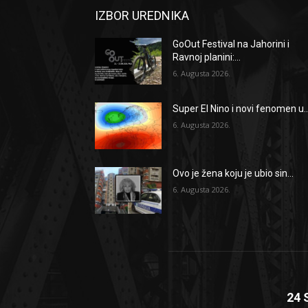
IZBOR UREDNIKA
GoOut Festival na Jahorini i
Ravnoj planini:...
6. Augusta 2026.
Super El Nino i novi fenomen u..
6. Augusta 2026.
Ovo je žena koju je ubio sin...
6. Augusta 2026.
24 