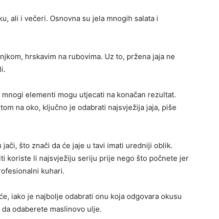
u, ali i večeri. Osnovna su jela mnogih salata i
njkom, hrskavim na rubovima. Uz to, pržena jaja ne
i.
 mnogi elementi mogu utjecati na konačan rezultat.
etom na oko, ključno je odabrati najsvježija jaja, piše
 jači, što znači da će jaje u tavi imati uredniji oblik.
iti koriste li najsvježiju seriju prije nego što počnete jer
rofesionalni kuhari.
oće, iako je najbolje odabrati onu koja odgovara okusu
je da odaberete maslinovo ulje.