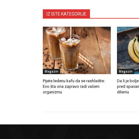
IZ ISTE KATEGORIJE
Magazin
Magazin
Pijete ledenu kafu da se rashladite:
Da li je bolje
Evo šta ona zapravo radi vašem
pred spavanje
organizmu
dilemu