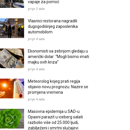
vapaje za pomoć
prije 3 sata
Vlasnici restorana nagradili
dugogodišnjeg zaposlenika
automobilom
prije 4 sata
Ekonomisti sa zebnjom gledaju u
američki dolar: “Mogli bismo imati
majku svih kriza”
prije 4 sata
Meteorolog kojeg prati regija
objavio novu prognozu: Nazire se
promjena vremena
prije 4 sata
Masovna epidemija u SAD-u:
Opasni parazit u iceberg salati
razbolio više od 25.000 ljudi,
zabilježeni i smrtni slučajevi