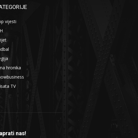
ATEGORIJE
p vijesti
iH
ijet
udbal
gija
na hronika
howbusiness
4sata TV
aprati nas!