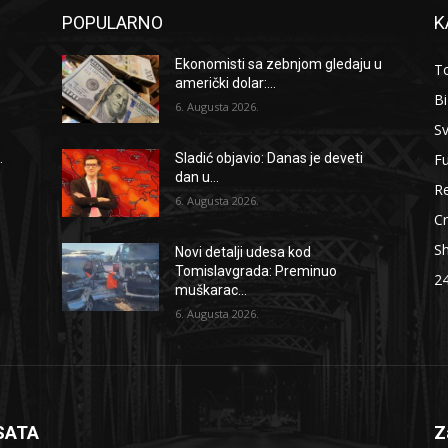
POPULARNO
K
Ekonomisti sa zebnjom gledaju u
To
američki dolar:...
B
6. Augusta 2026.
Sv
F
.
Sladić objavio: Danas je deveti
dan u...
Re
6. Augusta 2026.
Cr
S
Novi detalji udesa kod
Tomislavgrada: Preminuo
2
muškarac...
6. Augusta 2026.
SATA
Z