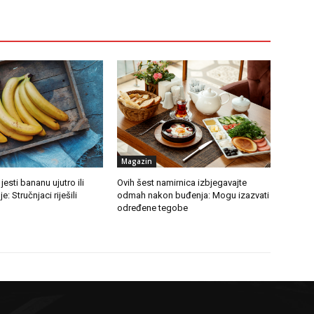
Magazin
 jesti bananu ujutro ili
Ovih šest namirnica izbjegavajte
: Stručnjaci riješili
odmah nakon buđenja: Mogu izazvati
određene tegobe