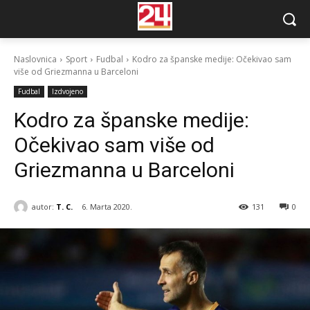
Naslovnica
Sport
Fudbal
Kodro za španske medije: Očekivao sam
više od Griezmanna u Barceloni
Fudbal
Izdvojeno
Kodro za španske medije:
Očekivao sam više od
Griezmanna u Barceloni
autor:
T. C.
6. Marta 2020.
131
0