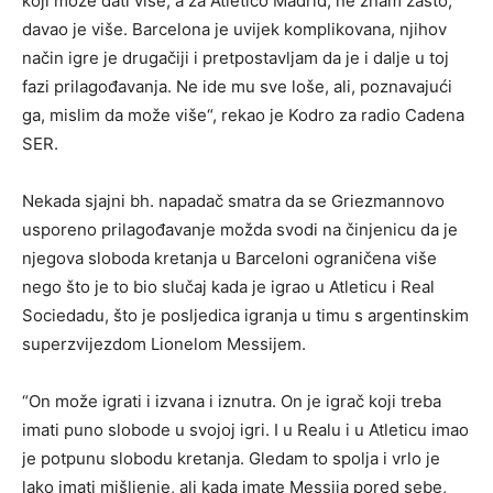
koji može dati više, a za Atletico Madrid, ne znam zašto,
davao je više. Barcelona je uvijek komplikovana, njihov
način igre je drugačiji i pretpostavljam da je i dalje u toj
fazi prilagođavanja. Ne ide mu sve loše, ali, poznavajući
ga, mislim da može više“, rekao je Kodro za radio Cadena
SER.
Nekada sjajni bh. napadač smatra da se Griezmannovo
usporeno prilagođavanje možda svodi na činjenicu da je
njegova sloboda kretanja u Barceloni ograničena više
nego što je to bio slučaj kada je igrao u Atleticu i Real
Sociedadu, što je posljedica igranja u timu s argentinskim
superzvijezdom Lionelom Messijem.
“On može igrati i izvana i iznutra. On je igrač koji treba
imati puno slobode u svojoj igri. I u Realu i u Atleticu imao
je potpunu slobodu kretanja. Gledam to spolja i vrlo je
lako imati mišljenje, ali kada imate Messija pored sebe,