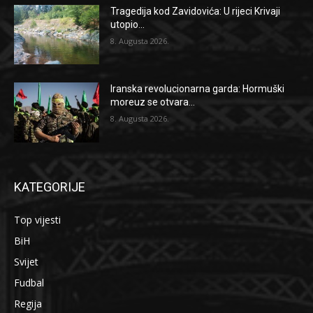
Tragedija kod Zavidovića: U rijeci Krivaji
utopio...
8. Augusta 2026.
Iranska revolucionarna garda: Hormuški
moreuz se otvara...
8. Augusta 2026.
KATEGORIJE
Top vijesti
BiH
Svijet
Fudbal
Regija