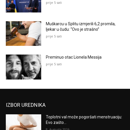
prije 5 sati
Muškarcu u Splitu izmjerili 6,2 promila,
ljekar u čudu: “Ovo je strašno”
prije 5 sati
Preminuo otac Lionela Messija
prije 5 sati
IZBOR UREDNIKA
Toplotni val može pogoršati menstruaciju:
Evo zašto...
8. Augusta 2026.