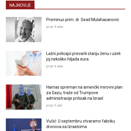
NAJNOVIJE
Preminuo prim. dr. Sead Mulahasanović
prije 4 sata
Lažni policajci prevarili stariju ženu i uzeli
joj nekoliko hiljada eura
prije 4 sata
Hamas spreman na američki mirovni plan
za Gazu, traže od Trumpove
administracije pritisak na Izrael
prije 5 sati
Vučić: U septembru otvaramo fabriku
dronova sa Izraelcima