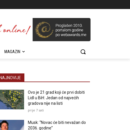
MAGAZIN
NAJNOVIJE
Ovo je 21 grad koji će prvi dobiti
Lidl u BiH: Jedan od najvećih
gradova nije na listi
prije 7 sati
Musk: “Novac će biti nevažan do
2036. godine”