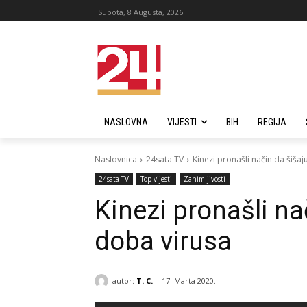
Subota, 8 Augusta, 2026
NASLOVNA
VIJESTI
BIH
REGIJA
Naslovnica
24sata TV
Kinezi pronašli način da šišaju
24sata TV
Top vijesti
Zanimljivosti
Kinezi pronašli nač
doba virusa
autor:
T. C.
17. Marta 2020.