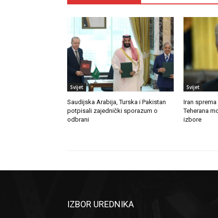
Svijet
Svijet
Saudijska Arabija, Turska i Pakistan
Iran sprema
potpisali zajednički sporazum o
Teherana mo
odbrani
izbore
IZBOR UREDNIKA