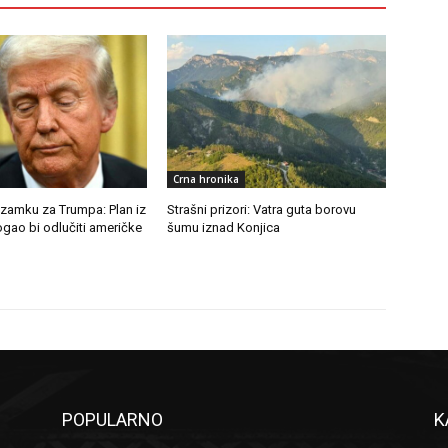
Crna hronika
 zamku za Trumpa: Plan iz
Strašni prizori: Vatra guta borovu
gao bi odlučiti američke
šumu iznad Konjica
POPULARNO
K