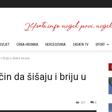
SVIJET
CRNA HRONIKA
HERCEGOVINA
24SATA TV
SPORT
 i briju u doba virusa
in da šišaju i briju u
127
0