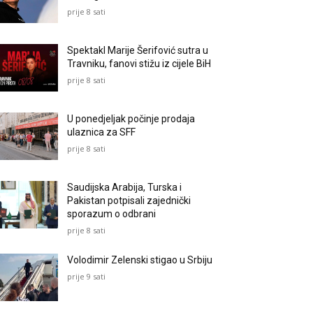
prije 8 sati
Spektakl Marije Šerifović sutra u
Travniku, fanovi stižu iz cijele BiH
prije 8 sati
U ponedjeljak počinje prodaja
ulaznica za SFF
prije 8 sati
Saudijska Arabija, Turska i
Pakistan potpisali zajednički
sporazum o odbrani
prije 8 sati
Volodimir Zelenski stigao u Srbiju
prije 9 sati