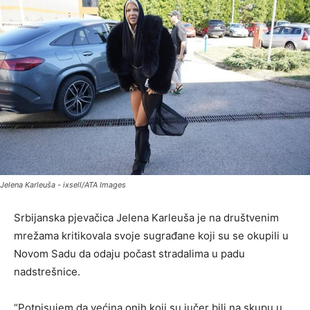
Jelena Karleuša - ixsell/ATA Images
Srbijanska pjevačica Jelena Karleuša je na društvenim
mrežama kritikovala svoje sugrađane koji su se okupili u
Novom Sadu da odaju počast stradalima u padu
nadstrešnice.
“Potpisujem da većina onih koji su jučer bili na skupu u