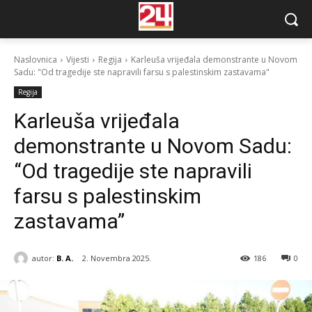
Naslovnica
Vijesti
Regija
Karleuša vrijeđala demonstrante u Novom
Sadu: "Od tragedije ste napravili farsu s palestinskim zastavama"
Regija
Karleuša vrijeđala
demonstrante u Novom Sadu:
“Od tragedije ste napravili
farsu s palestinskim
zastavama”
autor:
B. A.
2. Novembra 2025.
186
0