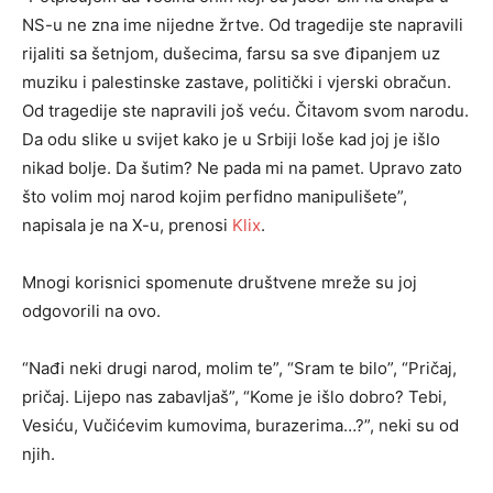
NS-u ne zna ime nijedne žrtve. Od tragedije ste napravili
rijaliti sa šetnjom, dušecima, farsu sa sve đipanjem uz
muziku i palestinske zastave, politički i vjerski obračun.
Od tragedije ste napravili još veću. Čitavom svom narodu.
Da odu slike u svijet kako je u Srbiji loše kad joj je išlo
nikad bolje. Da šutim? Ne pada mi na pamet. Upravo zato
što volim moj narod kojim perfidno manipulišete”,
napisala je na X-u, prenosi
Klix
.
Mnogi korisnici spomenute društvene mreže su joj
odgovorili na ovo.
“Nađi neki drugi narod, molim te”, “Sram te bilo”, “Pričaj,
pričaj. Lijepo nas zabavljaš”, “Kome je išlo dobro? Tebi,
Vesiću, Vučićevim kumovima, burazerima…?”, neki su od
njih.