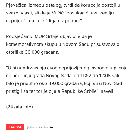
Pjevačica, između ostalog, tvrdi da korupcija postoji u
svakoj vlasti, ali da je Vučić “povukao čitavu zemlju
naprijed” i da ju je “digao iz ponora”.
Podsjećamo, MUP Srbije objavio je da je
komemorativnom skupu u Novom Sadu prisustvovalo
otprilike 39.000 građana.
“U piku održavanja ovog neprijavljenog javnog okupljanja,
na području grada Novog Sada, od 11:52 do 12:08 sati,
bilo je prisutno oko 39.000 građana, koji su u Novi Sad
pristigli sa teritorije cijele Republike Srbije”, naveli.
(24sata.info)
TAGOVI
Jelena Karleuša