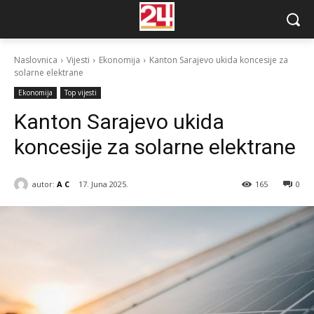
Naslovnica
Vijesti
Ekonomija
Kanton Sarajevo ukida koncesije za
solarne elektrane
Ekonomija
Top vijesti
Kanton Sarajevo ukida
koncesije za solarne elektrane
autor:
A C
17. Juna 2025.
165
0