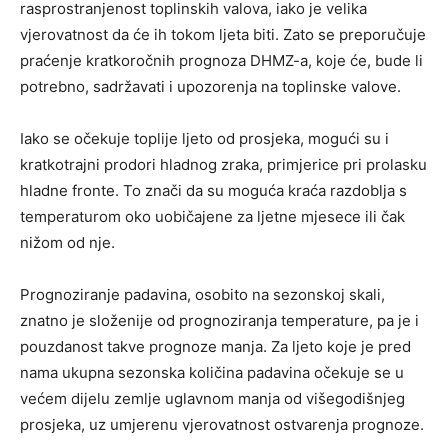
rasprostranjenost toplinskih valova, iako je velika
vjerovatnost da će ih tokom ljeta biti. Zato se preporučuje
praćenje kratkoročnih prognoza DHMZ-a, koje će, bude li
potrebno, sadržavati i upozorenja na toplinske valove.
Iako se očekuje toplije ljeto od prosjeka, mogući su i
kratkotrajni prodori hladnog zraka, primjerice pri prolasku
hladne fronte. To znači da su moguća kraća razdoblja s
temperaturom oko uobičajene za ljetne mjesece ili čak
nižom od nje.
Prognoziranje padavina, osobito na sezonskoj skali,
znatno je složenije od prognoziranja temperature, pa je i
pouzdanost takve prognoze manja. Za ljeto koje je pred
nama ukupna sezonska količina padavina očekuje se u
većem dijelu zemlje uglavnom manja od višegodišnjeg
prosjeka, uz umjerenu vjerovatnost ostvarenja prognoze.