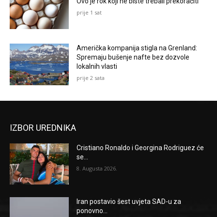
Ovo je rok koji ne biste trebali prekoračiti
prije 1 sat
Američka kompanija stigla na Grenland:
Spremaju bušenje nafte bez dozvole
lokalnih vlasti
prije 2 sata
IZBOR UREDNIKA
Cristiano Ronaldo i Georgina Rodriguez će
se...
8. Augusta 2026.
Iran postavio šest uvjeta SAD-u za
ponovno...