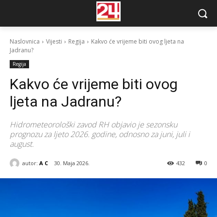
Naslovnica
Vijesti
Regija
Kakvo će vrijeme biti ovog ljeta na
Jadranu?
Regija
Kakvo će vrijeme biti ovog
ljeta na Jadranu?
Hidrometeorološki zavod RH objavio je sezonsku
prognozu za ljeto 2026. godine, odnosno za juni, juli i
august.
autor:
A C
30. Maja 2026.
432
0