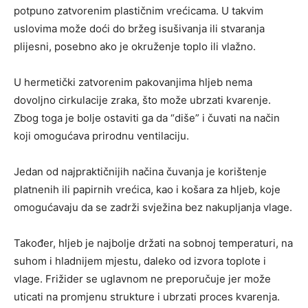
potpuno zatvorenim plastičnim vrećicama. U takvim
uslovima može doći do bržeg isušivanja ili stvaranja
plijesni, posebno ako je okruženje toplo ili vlažno.
U hermetički zatvorenim pakovanjima hljeb nema
dovoljno cirkulacije zraka, što može ubrzati kvarenje.
Zbog toga je bolje ostaviti ga da “diše” i čuvati na način
koji omogućava prirodnu ventilaciju.
Jedan od najpraktičnijih načina čuvanja je korištenje
platnenih ili papirnih vrećica, kao i košara za hljeb, koje
omogućavaju da se zadrži svježina bez nakupljanja vlage.
Također, hljeb je najbolje držati na sobnoj temperaturi, na
suhom i hladnijem mjestu, daleko od izvora toplote i
vlage. Frižider se uglavnom ne preporučuje jer može
uticati na promjenu strukture i ubrzati proces kvarenja.