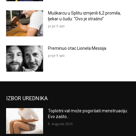
Muškarcu u Splitu izmjerili 6,2 promila,
ljekar u čudu: “Ovo je strašno”
prije 9 sati
Preminuo otac Lionela Messija
prije 9 sati
IZBOR UREDNIKA
Toplotni val može pogoršati menstruaciju:
Evo zašto...
8. Augusta 2026.