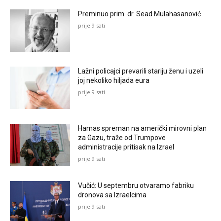
Preminuo prim. dr. Sead Mulahasanović
prije 9 sati
Lažni policajci prevarili stariju ženu i uzeli
joj nekoliko hiljada eura
prije 9 sati
Hamas spreman na američki mirovni plan
za Gazu, traže od Trumpove
administracije pritisak na Izrael
prije 9 sati
Vučić: U septembru otvaramo fabriku
dronova sa Izraelcima
prije 9 sati